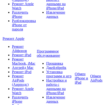
Ремонт Apple
данными на
Watch
iPhone/iPad
Разлочить
Извлечение
iPhone
данных
Разблокировка
iPhone от
пароля
Ремонт Apple
Ремонт
Айфонов
Программное
Ремонт iPad
обслуживание
Ремонт
Macbook, iMac
Прошивка
Апгрейд Mac
Джейлбрейк
Ремонт iPod
Установка
Обмен
Ремонт
программ и игр
Обмен
iPhone и
AirPods
Настройки и
AirPods
iPad
(Аирподс)
работа с
Ремонт Apple
данными на
Watch
iPhone/iPad
Разлочить
Извлечение
iPhone
данных