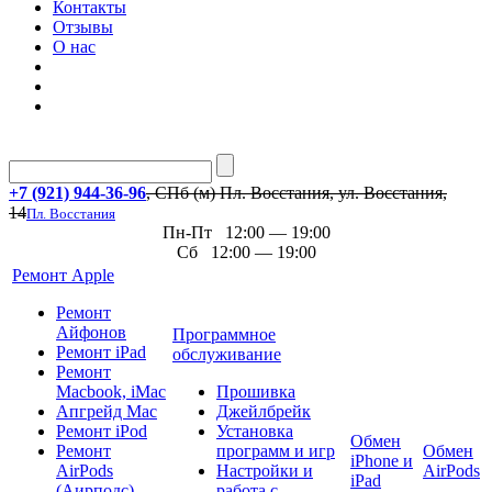
Контакты
Отзывы
О нас
+7 (921) 944-36-96
, СПб (м) Пл. Восстания, ул. Восстания,
14
Пл. Восстания
Пн-Пт 12:00 — 19:00
Сб 12:00 — 19:00
Ремонт Apple
Ремонт
Айфонов
Программное
Ремонт iPad
обслуживание
Ремонт
Macbook, iMac
Прошивка
Апгрейд Mac
Джейлбрейк
Ремонт iPod
Установка
Обмен
Ремонт
программ и игр
Обмен
iPhone и
AirPods
Настройки и
AirPods
iPad
(Аирподс)
работа с