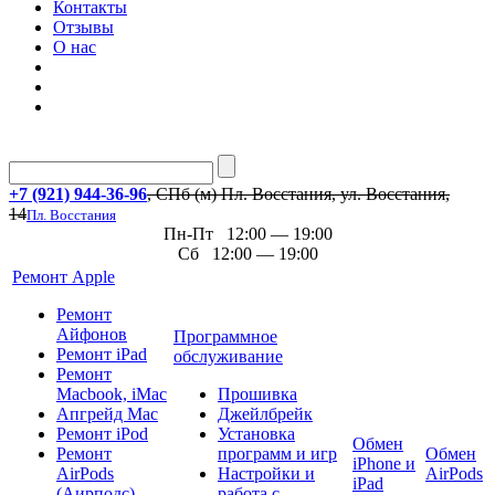
Контакты
Отзывы
О нас
+7 (921) 944-36-96
, СПб (м) Пл. Восстания, ул. Восстания,
14
Пл. Восстания
Пн-Пт 12:00 — 19:00
Сб 12:00 — 19:00
Ремонт Apple
Ремонт
Айфонов
Программное
Ремонт iPad
обслуживание
Ремонт
Macbook, iMac
Прошивка
Апгрейд Mac
Джейлбрейк
Ремонт iPod
Установка
Обмен
Ремонт
программ и игр
Обмен
iPhone и
AirPods
Настройки и
AirPods
iPad
(Аирподс)
работа с