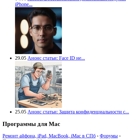
iPhone...
29.05
Анонс статьи: Face ID не...
25.05
Анонс статьи: Защита конфиденциальности с...
Программы для Mac
Ремонт айфона, iPad, MacBook, iMac в СПб
›
Форумы
›