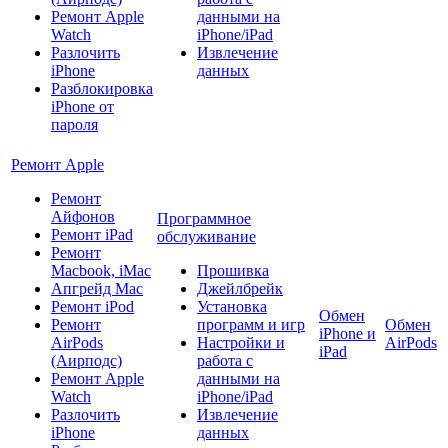
Ремонт Apple
данными на
Watch
iPhone/iPad
Разлочить
Извлечение
iPhone
данных
Разблокировка
iPhone от
пароля
Ремонт Apple
Ремонт
Айфонов
Программное
Ремонт iPad
обслуживание
Ремонт
Macbook, iMac
Прошивка
Апгрейд Mac
Джейлбрейк
Ремонт iPod
Установка
Обмен
Ремонт
программ и игр
Обмен
iPhone и
AirPods
Настройки и
AirPods
iPad
(Аирподс)
работа с
Ремонт Apple
данными на
Watch
iPhone/iPad
Разлочить
Извлечение
iPhone
данных