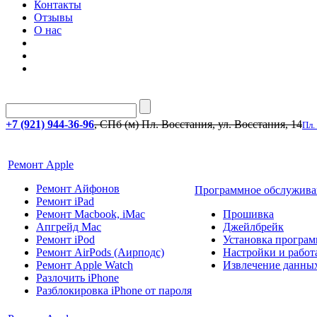
Контакты
Отзывы
О нас
+7 (921) 944-36-96
, СПб (м) Пл. Восстания, ул. Восстания, 14
Пл.
Ремонт Apple
Ремонт Айфонов
Программное обслужива
Ремонт iPad
Ремонт Macbook, iMac
Прошивка
Апгрейд Mac
Джейлбрейк
Ремонт iPod
Установка програм
Ремонт AirPods (Аирподс)
Настройки и работа
Ремонт Apple Watch
Извлечение данны
Разлочить iPhone
Разблокировка iPhone от пароля