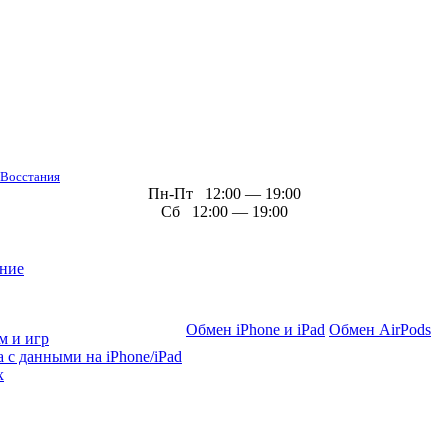
 Восстания
Пн-Пт 12:00 — 19:00
Сб 12:00 — 19:00
ние
Обмен iPhone и iPad
Обмен AirPods
м и игр
 с данными на iPhone/iPad
х