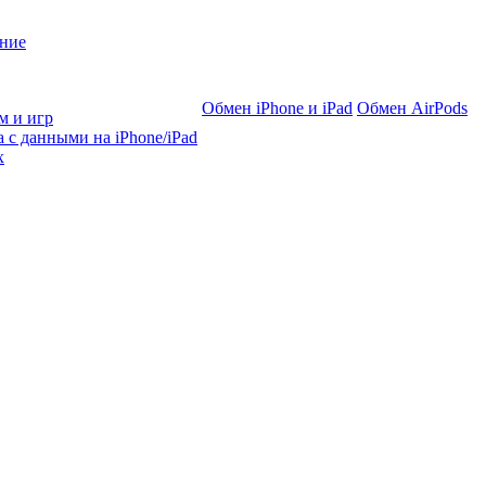
ние
Обмен iPhone и iPad
Обмен AirPods
м и игр
 с данными на iPhone/iPad
х