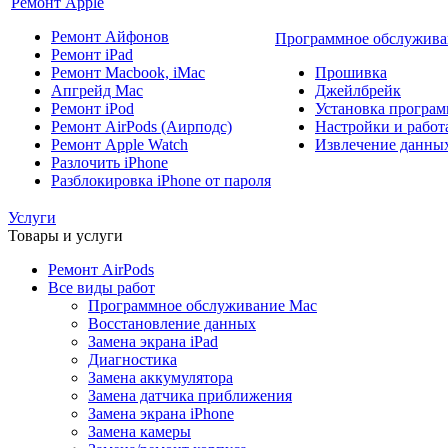
Ремонт Apple
Ремонт Айфонов
Программное обслужива
Ремонт iPad
Ремонт Macbook, iMac
Прошивка
Апгрейд Mac
Джейлбрейк
Ремонт iPod
Установка програм
Ремонт AirPods (Аирподс)
Настройки и работа
Ремонт Apple Watch
Извлечение данны
Разлочить iPhone
Разблокировка iPhone от пароля
Услуги
Товары и услуги
Ремонт AirPods
Все виды работ
Программное обслуживание Mac
Восстановление данных
Замена экрана iPad
Диагностика
Замена аккумулятора
Замена датчика приближения
Замена экрана iPhone
Замена камеры