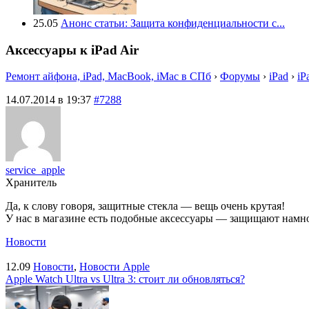
25.05
Анонс статьи: Защита конфиденциальности с...
Аксессуары к iPad Air
Ремонт айфона, iPad, MacBook, iMac в СПб
›
Форумы
›
iPad
›
iP
14.07.2014 в 19:37
#7288
service_apple
Хранитель
Да, к слову говоря, защитные стекла — вещь очень крутая!
У нас в магазине есть подобные аксессуары — защищают намног
Новости
12.09
Новости
,
Новости Apple
Apple Watch Ultra vs Ultra 3: стоит ли обновляться?