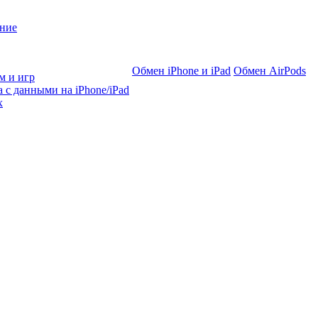
ние
Обмен iPhone и iPad
Обмен AirPods
м и игр
 с данными на iPhone/iPad
х