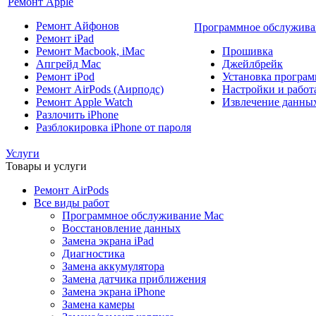
Ремонт Apple
Ремонт Айфонов
Программное обслужива
Ремонт iPad
Ремонт Macbook, iMac
Прошивка
Апгрейд Mac
Джейлбрейк
Ремонт iPod
Установка програм
Ремонт AirPods (Аирподс)
Настройки и работа
Ремонт Apple Watch
Извлечение данны
Разлочить iPhone
Разблокировка iPhone от пароля
Услуги
Товары и услуги
Ремонт AirPods
Все виды работ
Программное обслуживание Mac
Восстановление данных
Замена экрана iPad
Диагностика
Замена аккумулятора
Замена датчика приближения
Замена экрана iPhone
Замена камеры