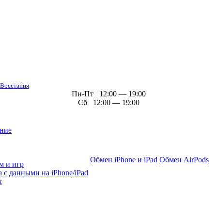
 Восстания
Пн-Пт 12:00 — 19:00
Сб 12:00 — 19:00
ние
Обмен iPhone и iPad
Обмен AirPods
м и игр
 с данными на iPhone/iPad
х