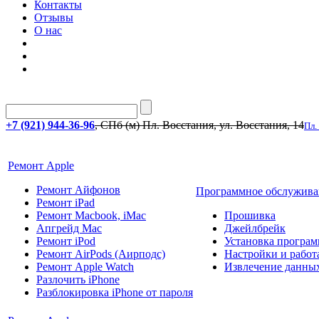
Контакты
Отзывы
О нас
+7 (921) 944-36-96
, СПб (м) Пл. Восстания, ул. Восстания, 14
Пл.
Ремонт Apple
Ремонт Айфонов
Программное обслужива
Ремонт iPad
Ремонт Macbook, iMac
Прошивка
Апгрейд Mac
Джейлбрейк
Ремонт iPod
Установка програм
Ремонт AirPods (Аирподс)
Настройки и работа
Ремонт Apple Watch
Извлечение данны
Разлочить iPhone
Разблокировка iPhone от пароля