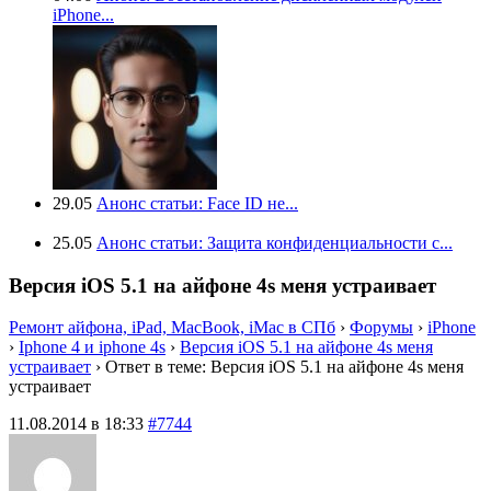
iPhone...
29.05
Анонс статьи: Face ID не...
25.05
Анонс статьи: Защита конфиденциальности с...
Версия iOS 5.1 на айфоне 4s меня устраивает
Ремонт айфона, iPad, MacBook, iMac в СПб
›
Форумы
›
iPhone
›
Iphone 4 и iphone 4s
›
Версия iOS 5.1 на айфоне 4s меня
устраивает
›
Ответ в теме: Версия iOS 5.1 на айфоне 4s меня
устраивает
11.08.2014 в 18:33
#7744