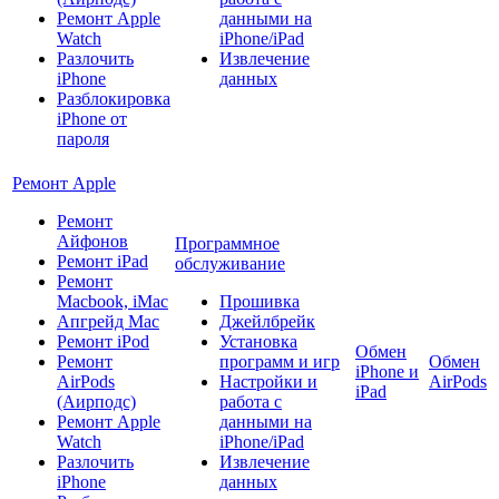
Ремонт Apple
данными на
Watch
iPhone/iPad
Разлочить
Извлечение
iPhone
данных
Разблокировка
iPhone от
пароля
Ремонт Apple
Ремонт
Айфонов
Программное
Ремонт iPad
обслуживание
Ремонт
Macbook, iMac
Прошивка
Апгрейд Mac
Джейлбрейк
Ремонт iPod
Установка
Обмен
Ремонт
программ и игр
Обмен
iPhone и
AirPods
Настройки и
AirPods
iPad
(Аирподс)
работа с
Ремонт Apple
данными на
Watch
iPhone/iPad
Разлочить
Извлечение
iPhone
данных