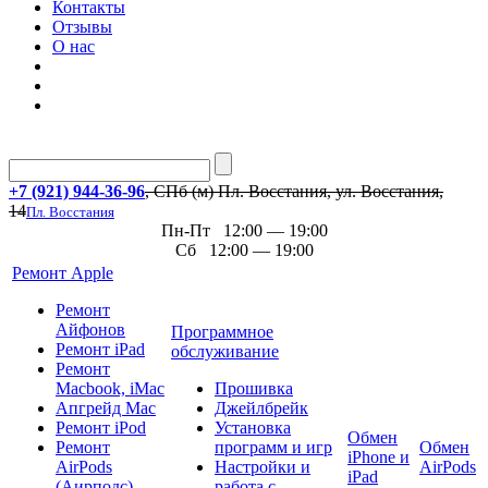
Контакты
Отзывы
О нас
+7 (921) 944-36-96
, СПб (м) Пл. Восстания, ул. Восстания,
14
Пл. Восстания
Пн-Пт 12:00 — 19:00
Сб 12:00 — 19:00
Ремонт Apple
Ремонт
Айфонов
Программное
Ремонт iPad
обслуживание
Ремонт
Macbook, iMac
Прошивка
Апгрейд Mac
Джейлбрейк
Ремонт iPod
Установка
Обмен
Ремонт
программ и игр
Обмен
iPhone и
AirPods
Настройки и
AirPods
iPad
(Аирподс)
работа с