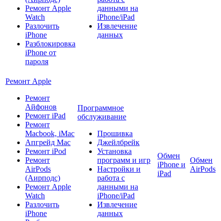
Ремонт Apple
данными на
Watch
iPhone/iPad
Разлочить
Извлечение
iPhone
данных
Разблокировка
iPhone от
пароля
Ремонт Apple
Ремонт
Айфонов
Программное
Ремонт iPad
обслуживание
Ремонт
Macbook, iMac
Прошивка
Апгрейд Mac
Джейлбрейк
Ремонт iPod
Установка
Обмен
Ремонт
программ и игр
Обмен
iPhone и
AirPods
Настройки и
AirPods
iPad
(Аирподс)
работа с
Ремонт Apple
данными на
Watch
iPhone/iPad
Разлочить
Извлечение
iPhone
данных