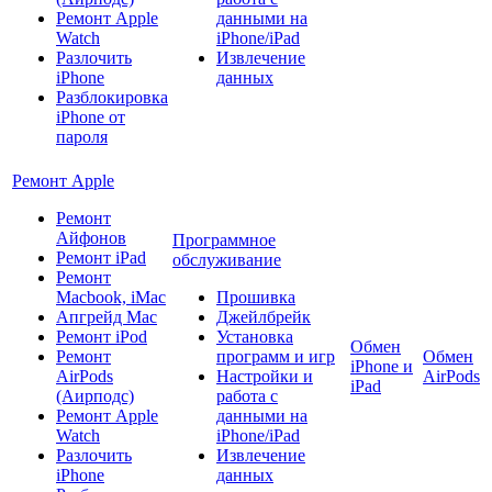
Ремонт Apple
данными на
Watch
iPhone/iPad
Разлочить
Извлечение
iPhone
данных
Разблокировка
iPhone от
пароля
Ремонт Apple
Ремонт
Айфонов
Программное
Ремонт iPad
обслуживание
Ремонт
Macbook, iMac
Прошивка
Апгрейд Mac
Джейлбрейк
Ремонт iPod
Установка
Обмен
Ремонт
программ и игр
Обмен
iPhone и
AirPods
Настройки и
AirPods
iPad
(Аирподс)
работа с
Ремонт Apple
данными на
Watch
iPhone/iPad
Разлочить
Извлечение
iPhone
данных