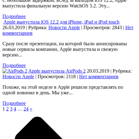
С небольшой задержкой, вслед за выходом iOS 12.2, Apple
выпустила финальную версию WatchOS 5.2. Эту...
Подробнее
Apple выпустила iOS 12.2 для iPhone, iPad и iPod touch
26.03.2019 | Рубрика:
Новости Apple
| Просмотров: 2843
|
Нет
комментариев
Сразу после презентации, на которой были анонсированы
новые сервисы компании, Apple выпустила и свежую
версию...
Подробнее
Apple выпустила AirPods 2
20.03.2019 | Рубрика:
Новости Apple
| Просмотров: 2118
|
Нет комментариев
Похоже, на этой неделе в Apple решили представлять по
одной новинке в день. Мы уже...
Подробнее
1
2
3
4
…
24
»