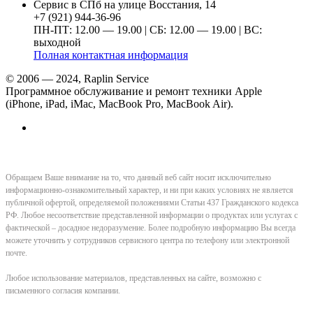
Сервис в СПб на улице Восстания, 14
+7 (921) 944-36-96
ПН-ПТ: 12.00 — 19.00 | СБ: 12.00 — 19.00 | ВС:
выходной
Полная контактная информация
© 2006 — 2024, Raplin Service
Программное обслуживание и ремонт техники Apple
(iPhone, iPad, iMac, MacBook Pro, MacBook Air).
Обращаем Ваше внимание на то, что данный веб сайт носит исключительно
информационно-ознакомительный характер, и ни при каких условиях не является
публичной офертой, определяемой положениями Статьи 437 Гражданского кодекса
РФ. Любое несоответствие представленной информации о продуктах или услугах с
фактической – досадное недоразумение. Более подробную информацию Вы всегда
можете уточнить у сотрудников сервисного центра по телефону или электронной
почте.
Любое использование материалов, представленных на сайте, возможно с
письменного согласия компании.