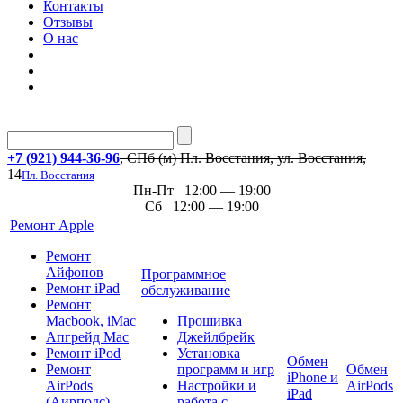
Контакты
Отзывы
О нас
+7 (921) 944-36-96
, СПб (м) Пл. Восстания, ул. Восстания,
14
Пл. Восстания
Пн-Пт 12:00 — 19:00
Сб 12:00 — 19:00
Ремонт Apple
Ремонт
Айфонов
Программное
Ремонт iPad
обслуживание
Ремонт
Macbook, iMac
Прошивка
Апгрейд Mac
Джейлбрейк
Ремонт iPod
Установка
Обмен
Ремонт
программ и игр
Обмен
iPhone и
AirPods
Настройки и
AirPods
iPad
(Аирподс)
работа с