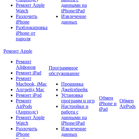
Ремонт Apple
данными на
Watch
iPhone/iPad
Разлочить
Извлечение
iPhone
данных
Разблокировка
iPhone от
пароля
Ремонт Apple
Ремонт
Айфонов
Программное
Ремонт iPad
обслуживание
Ремонт
Macbook, iMac
Прошивка
Апгрейд Mac
Джейлбрейк
Ремонт iPod
Установка
Обмен
Ремонт
программ и игр
Обмен
iPhone и
AirPods
Настройки и
AirPods
iPad
(Аирподс)
работа с
Ремонт Apple
данными на
Watch
iPhone/iPad
Разлочить
Извлечение
iPhone
данных