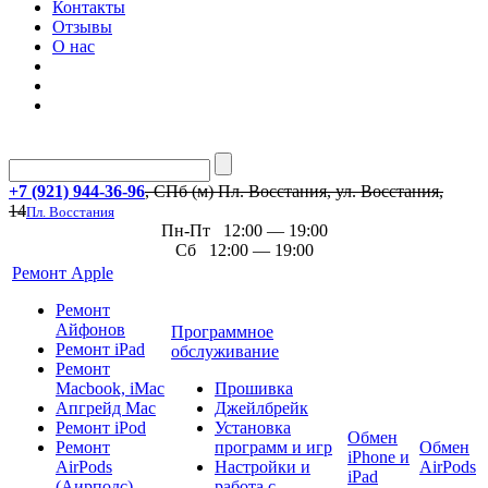
Контакты
Отзывы
О нас
+7 (921) 944-36-96
, СПб (м) Пл. Восстания, ул. Восстания,
14
Пл. Восстания
Пн-Пт 12:00 — 19:00
Сб 12:00 — 19:00
Ремонт Apple
Ремонт
Айфонов
Программное
Ремонт iPad
обслуживание
Ремонт
Macbook, iMac
Прошивка
Апгрейд Mac
Джейлбрейк
Ремонт iPod
Установка
Обмен
Ремонт
программ и игр
Обмен
iPhone и
AirPods
Настройки и
AirPods
iPad
(Аирподс)
работа с