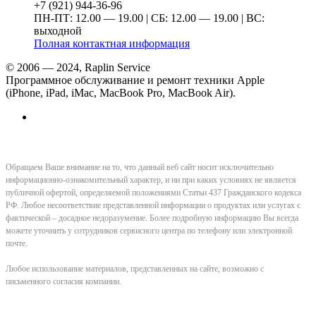
+7 (921) 944-36-96
ПН-ПТ: 12.00 — 19.00 | СБ: 12.00 — 19.00 | ВС:
выходной
Полная контактная информация
© 2006 — 2024, Raplin Service
Программное обслуживание и ремонт техники Apple
(iPhone, iPad, iMac, MacBook Pro, MacBook Air).
Обращаем Ваше внимание на то, что данный веб сайт носит исключительно
информационно-ознакомительный характер, и ни при каких условиях не является
публичной офертой, определяемой положениями Статьи 437 Гражданского кодекса
РФ. Любое несоответствие представленной информации о продуктах или услугах с
фактической – досадное недоразумение. Более подробную информацию Вы всегда
можете уточнить у сотрудников сервисного центра по телефону или электронной
почте.
Любое использование материалов, представленных на сайте, возможно с
письменного согласия компании.