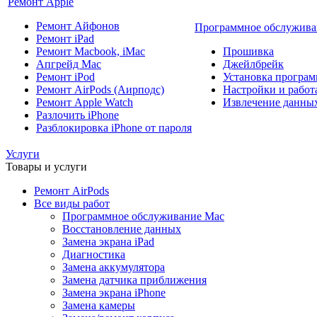
Ремонт Apple
Ремонт Айфонов
Программное обслужива
Ремонт iPad
Ремонт Macbook, iMac
Прошивка
Апгрейд Mac
Джейлбрейк
Ремонт iPod
Установка програм
Ремонт AirPods (Аирподс)
Настройки и работа
Ремонт Apple Watch
Извлечение данны
Разлочить iPhone
Разблокировка iPhone от пароля
Услуги
Товары и услуги
Ремонт AirPods
Все виды работ
Программное обслуживание Mac
Восстановление данных
Замена экрана iPad
Диагностика
Замена аккумулятора
Замена датчика приближения
Замена экрана iPhone
Замена камеры