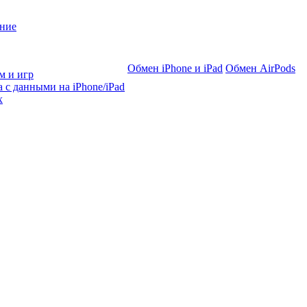
ние
Обмен iPhone и iPad
Обмен AirPods
м и игр
 с данными на iPhone/iPad
х