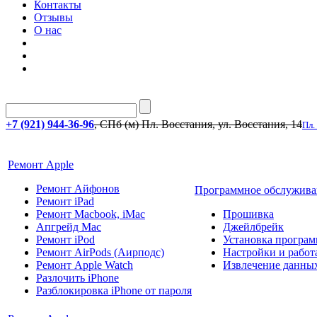
Контакты
Отзывы
О нас
+7 (921) 944-36-96
, СПб (м) Пл. Восстания, ул. Восстания, 14
Пл.
Ремонт Apple
Ремонт Айфонов
Программное обслужива
Ремонт iPad
Ремонт Macbook, iMac
Прошивка
Апгрейд Mac
Джейлбрейк
Ремонт iPod
Установка програм
Ремонт AirPods (Аирподс)
Настройки и работа
Ремонт Apple Watch
Извлечение данны
Разлочить iPhone
Разблокировка iPhone от пароля