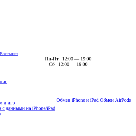
 Восстания
Пн-Пт 12:00 — 19:00
Сб 12:00 — 19:00
ние
Обмен iPhone и iPad
Обмен AirPods
м и игр
 с данными на iPhone/iPad
х