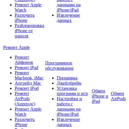
Ремонт Apple
данными на
Watch
iPhone/iPad
Разлочить
Извлечение
iPhone
данных
Разблокировка
iPhone от
пароля
Ремонт Apple
Ремонт
Айфонов
Программное
Ремонт iPad
обслуживание
Ремонт
Macbook, iMac
Прошивка
Апгрейд Mac
Джейлбрейк
Ремонт iPod
Установка
Обмен
Ремонт
программ и игр
Обмен
iPhone и
AirPods
Настройки и
AirPods
iPad
(Аирподс)
работа с
Ремонт Apple
данными на
Watch
iPhone/iPad
Разлочить
Извлечение
iPhone
данных