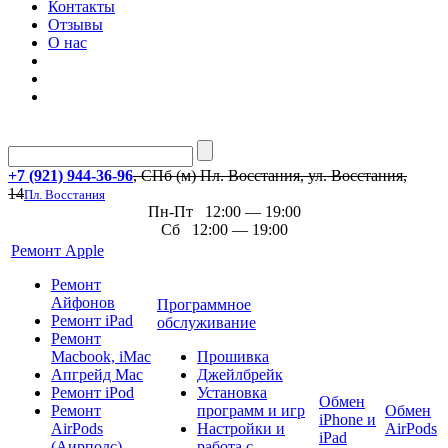
Контакты
Отзывы
О нас
+7 (921) 944-36-96
, СПб (м) Пл. Восстания, ул. Восстания,
14
Пл. Восстания
Пн-Пт 12:00 — 19:00
Сб 12:00 — 19:00
Ремонт Apple
Ремонт
Айфонов
Программное
Ремонт iPad
обслуживание
Ремонт
Macbook, iMac
Прошивка
Апгрейд Mac
Джейлбрейк
Ремонт iPod
Установка
Обмен
Ремонт
программ и игр
Обмен
iPhone и
AirPods
Настройки и
AirPods
iPad
(Аирподс)
работа с