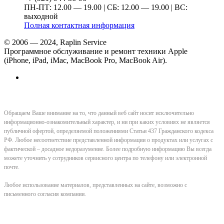
ПН-ПТ: 12.00 — 19.00 | СБ: 12.00 — 19.00 | ВС:
выходной
Полная контактная информация
© 2006 — 2024, Raplin Service
Программное обслуживание и ремонт техники Apple
(iPhone, iPad, iMac, MacBook Pro, MacBook Air).
Обращаем Ваше внимание на то, что данный веб сайт носит исключительно
информационно-ознакомительный характер, и ни при каких условиях не является
публичной офертой, определяемой положениями Статьи 437 Гражданского кодекса
РФ. Любое несоответствие представленной информации о продуктах или услугах с
фактической – досадное недоразумение. Более подробную информацию Вы всегда
можете уточнить у сотрудников сервисного центра по телефону или электронной
почте.
Любое использование материалов, представленных на сайте, возможно с
письменного согласия компании.