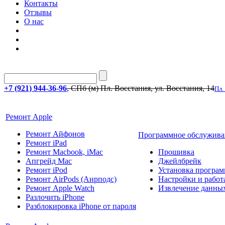
Контакты
Отзывы
О нас
+7 (921) 944-36-96
, СПб (м) Пл. Восстания, ул. Восстания, 14
Пл.
Ремонт Apple
Ремонт Айфонов
Программное обслужива
Ремонт iPad
Ремонт Macbook, iMac
Прошивка
Апгрейд Mac
Джейлбрейк
Ремонт iPod
Установка програм
Ремонт AirPods (Аирподс)
Настройки и работа
Ремонт Apple Watch
Извлечение данны
Разлочить iPhone
Разблокировка iPhone от пароля