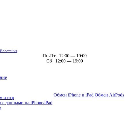
 Восстания
Пн-Пт 12:00 — 19:00
Сб 12:00 — 19:00
ние
Обмен iPhone и iPad
Обмен AirPods
м и игр
 с данными на iPhone/iPad
х