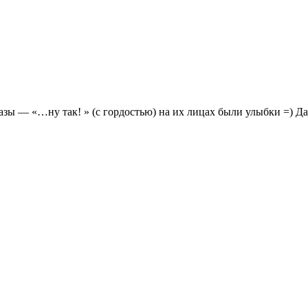
азы — «…ну так! » (с гордостью) на их лицах были улыбки =) Да