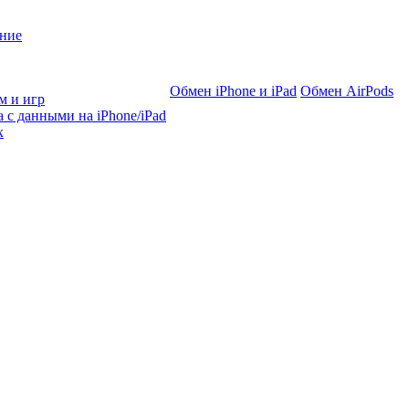
ние
Обмен iPhone и iPad
Обмен AirPods
м и игр
 с данными на iPhone/iPad
х