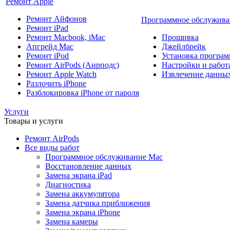
Ремонт Apple
Ремонт Айфонов
Программное обслужива
Ремонт iPad
Ремонт Macbook, iMac
Прошивка
Апгрейд Mac
Джейлбрейк
Ремонт iPod
Установка програм
Ремонт AirPods (Аирподс)
Настройки и работа
Ремонт Apple Watch
Извлечение данны
Разлочить iPhone
Разблокировка iPhone от пароля
Услуги
Товары и услуги
Ремонт AirPods
Все виды работ
Программное обслуживание Mac
Восстановление данных
Замена экрана iPad
Диагностика
Замена аккумулятора
Замена датчика приближения
Замена экрана iPhone
Замена камеры