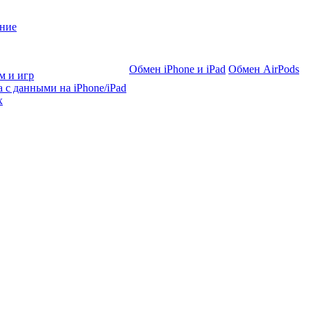
ние
Обмен iPhone и iPad
Обмен AirPods
м и игр
 с данными на iPhone/iPad
х