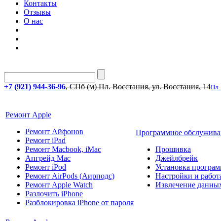
Контакты
Отзывы
О нас
+7 (921) 944-36-96
, СПб (м) Пл. Восстания, ул. Восстания, 14
Пл.
Ремонт Apple
Ремонт Айфонов
Программное обслужива
Ремонт iPad
Ремонт Macbook, iMac
Прошивка
Апгрейд Mac
Джейлбрейк
Ремонт iPod
Установка програм
Ремонт AirPods (Аирподс)
Настройки и работа
Ремонт Apple Watch
Извлечение данны
Разлочить iPhone
Разблокировка iPhone от пароля