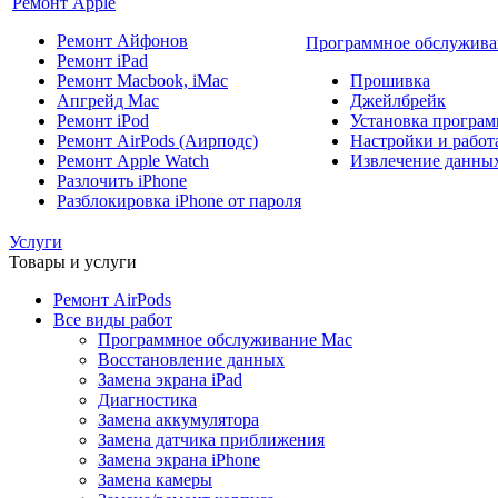
Ремонт Apple
Ремонт Айфонов
Программное обслужива
Ремонт iPad
Ремонт Macbook, iMac
Прошивка
Апгрейд Mac
Джейлбрейк
Ремонт iPod
Установка програм
Ремонт AirPods (Аирподс)
Настройки и работа
Ремонт Apple Watch
Извлечение данны
Разлочить iPhone
Разблокировка iPhone от пароля
Услуги
Товары и услуги
Ремонт AirPods
Все виды работ
Программное обслуживание Mac
Восстановление данных
Замена экрана iPad
Диагностика
Замена аккумулятора
Замена датчика приближения
Замена экрана iPhone
Замена камеры