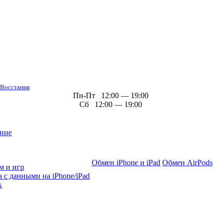
 Восстания
Пн-Пт 12:00 — 19:00
Сб 12:00 — 19:00
ние
Обмен iPhone и iPad
Обмен AirPods
м и игр
 с данными на iPhone/iPad
х