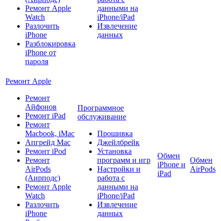
Ремонт Apple
данными на
Watch
iPhone/iPad
Разлочить
Извлечение
iPhone
данных
Разблокировка
iPhone от
пароля
Ремонт Apple
Ремонт
Айфонов
Программное
Ремонт iPad
обслуживание
Ремонт
Macbook, iMac
Прошивка
Апгрейд Mac
Джейлбрейк
Ремонт iPod
Установка
Обмен
Ремонт
программ и игр
Обмен
iPhone и
AirPods
Настройки и
AirPods
iPad
(Аирподс)
работа с
Ремонт Apple
данными на
Watch
iPhone/iPad
Разлочить
Извлечение
iPhone
данных