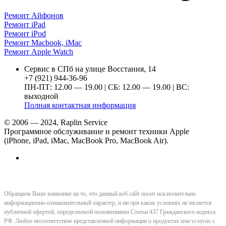
Ремонт Айфонов
Ремонт iPad
Ремонт iPod
Ремонт Macbook, iMac
Ремонт Apple Watch
Сервис в СПб на улице Восстания, 14
+7 (921) 944-36-96
ПН-ПТ: 12.00 — 19.00 | СБ: 12.00 — 19.00 | ВС:
выходной
Полная контактная информация
© 2006 — 2024, Raplin Service
Программное обслуживание и ремонт техники Apple
(iPhone, iPad, iMac, MacBook Pro, MacBook Air).
Обращаем Ваше внимание на то, что данный веб сайт носит исключительно
информационно-ознакомительный характер, и ни при каких условиях не является
публичной офертой, определяемой положениями Статьи 437 Гражданского кодекса
РФ. Любое несоответствие представленной информации о продуктах или услугах с