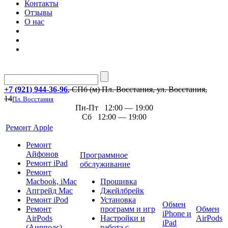
Контакты
Отзывы
О нас
+7 (921) 944-36-96
, СПб (м) Пл. Восстания, ул. Восстания,
14
Пл. Восстания
Пн-Пт 12:00 — 19:00
Сб 12:00 — 19:00
Ремонт Apple
Ремонт
Айфонов
Программное
Ремонт iPad
обслуживание
Ремонт
Macbook, iMac
Прошивка
Апгрейд Mac
Джейлбрейк
Ремонт iPod
Установка
Обмен
Ремонт
программ и игр
Обмен
iPhone и
AirPods
Настройки и
AirPods
iPad
(Аирподс)
работа с