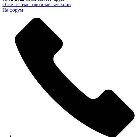
Ответ в теме: глючный тачскрин
На форум