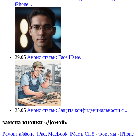
iPhone...
29.05
Анонс статьи: Face ID не...
25.05
Анонс статьи: Защита конфиденциальности с...
замена кнопки «Домой»
Ремонт айфона, iPad, MacBook, iMac в СПб
›
Форумы
›
iPhone