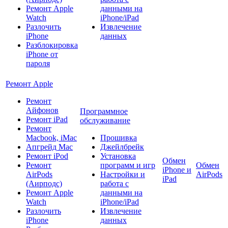
Ремонт Apple
данными на
Watch
iPhone/iPad
Разлочить
Извлечение
iPhone
данных
Разблокировка
iPhone от
пароля
Ремонт Apple
Ремонт
Айфонов
Программное
Ремонт iPad
обслуживание
Ремонт
Macbook, iMac
Прошивка
Апгрейд Mac
Джейлбрейк
Ремонт iPod
Установка
Обмен
Ремонт
программ и игр
Обмен
iPhone и
AirPods
Настройки и
AirPods
iPad
(Аирподс)
работа с
Ремонт Apple
данными на
Watch
iPhone/iPad
Разлочить
Извлечение
iPhone
данных