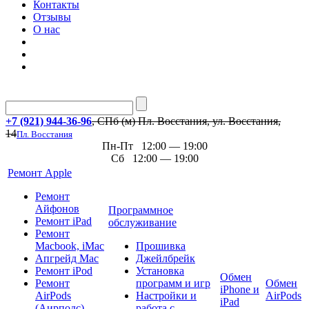
Контакты
Отзывы
О нас
+7 (921) 944-36-96
, СПб (м) Пл. Восстания, ул. Восстания,
14
Пл. Восстания
Пн-Пт 12:00 — 19:00
Сб 12:00 — 19:00
Ремонт Apple
Ремонт
Айфонов
Программное
Ремонт iPad
обслуживание
Ремонт
Macbook, iMac
Прошивка
Апгрейд Mac
Джейлбрейк
Ремонт iPod
Установка
Обмен
Ремонт
программ и игр
Обмен
iPhone и
AirPods
Настройки и
AirPods
iPad
(Аирподс)
работа с