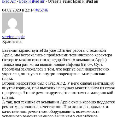
iPad Air
›
Брак и iPad air
›
Ответ в теме: Брак и iPad air
04.02.2020 в 23:14
#25746
service_apple
Хранитель
Евгений здравствуйте! За уже 13ть лет работы с техникой
Apple, мы встречались с проблемами технического характера
(которые можно отнести к недоработкам компании Apple)
только два раз, когда вышли новые айфоны 6 и 6+. Суть
проблемы заключалось в том, что корпус был недостаточно
укреплен, он гнулся и внутри повреждалась материнская
плата.
Второй недостаток был с iPad Air 2. У него слабая вентиляция
внутри корпуса, при высоких нагрузках может выйти из строя
процессор. Это не ремонтируется, только замена материнской
платы.
А так, вся техника от компании Apple очень хорошо поддается
ремонту, выполнена качественно. При должных навыках и
качественном ремонтном оборудовании, возможность
успешного ремонта намного выше чем у смартфонов