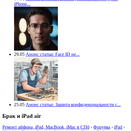
iPhone...
29.05
Анонс статьи: Face ID не...
25.05
Анонс статьи: Защита конфиденциальности с...
Брак и iPad air
Ремонт айфона, iPad, MacBook, iMac в СПб
›
Форумы
›
iPad
›