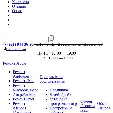
Контакты
Отзывы
О нас
+7 (921) 944-36-96
, СПб (м) Пл. Восстания, ул. Восстания,
14
Пл. Восстания
Пн-Пт 12:00 — 19:00
Сб 12:00 — 19:00
Ремонт Apple
Ремонт
Айфонов
Программное
Ремонт iPad
обслуживание
Ремонт
Macbook, iMac
Прошивка
Апгрейд Mac
Джейлбрейк
Ремонт iPod
Установка
Обмен
Ремонт
программ и игр
Обмен
iPhone и
AirPods
Настройки и
AirPods
iPad
(Аирподс)
работа с