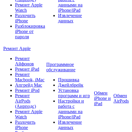
Ремонт Apple
данными на
Watch
iPhone/iPad
Разлочить
Извлечение
iPhone
данных
Разблокировка
iPhone от
пароля
Ремонт Apple
Ремонт
Айфонов
Программное
Ремонт iPad
обслуживание
Ремонт
Macbook, iMac
Прошивка
Апгрейд Mac
Джейлбрейк
Ремонт iPod
Установка
Обмен
Ремонт
программ и игр
Обмен
iPhone и
AirPods
Настройки и
AirPods
iPad
(Аирподс)
работа с
Ремонт Apple
данными на
Watch
iPhone/iPad
Разлочить
Извлечение
iPhone
данных