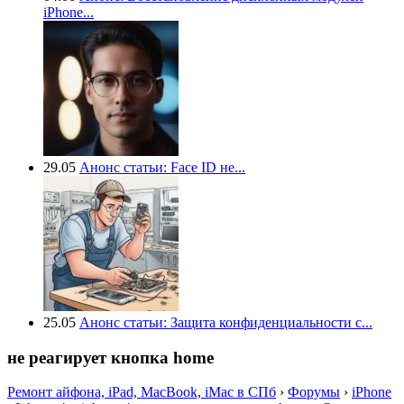
iPhone...
29.05
Анонс статьи: Face ID не...
25.05
Анонс статьи: Защита конфиденциальности с...
не реагирует кнопка home
Ремонт айфона, iPad, MacBook, iMac в СПб
›
Форумы
›
iPhone