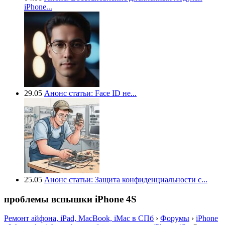
iPhone...
29.05
Анонс статьи: Face ID не...
25.05
Анонс статьи: Защита конфиденциальности с...
проблемы вспышки iPhone 4S
Ремонт айфона, iPad, MacBook, iMac в СПб
›
Форумы
›
iPhone