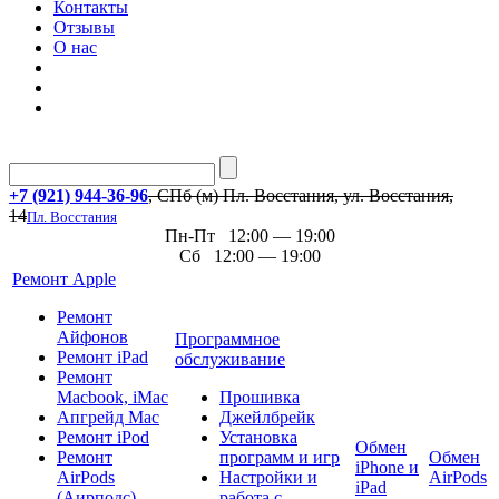
Контакты
Отзывы
О нас
+7 (921) 944-36-96
, СПб (м) Пл. Восстания, ул. Восстания,
14
Пл. Восстания
Пн-Пт 12:00 — 19:00
Сб 12:00 — 19:00
Ремонт Apple
Ремонт
Айфонов
Программное
Ремонт iPad
обслуживание
Ремонт
Macbook, iMac
Прошивка
Апгрейд Mac
Джейлбрейк
Ремонт iPod
Установка
Обмен
Ремонт
программ и игр
Обмен
iPhone и
AirPods
Настройки и
AirPods
iPad
(Аирподс)
работа с