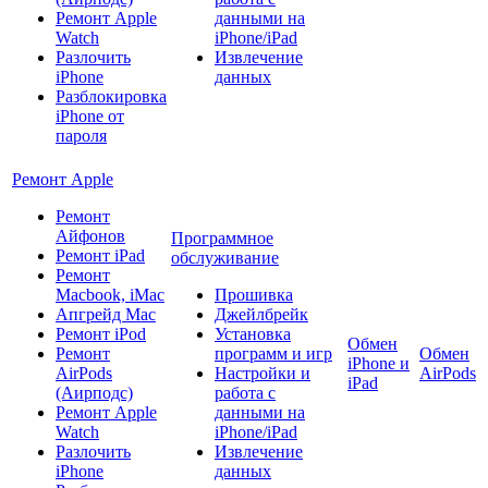
Ремонт Apple
данными на
Watch
iPhone/iPad
Разлочить
Извлечение
iPhone
данных
Разблокировка
iPhone от
пароля
Ремонт Apple
Ремонт
Айфонов
Программное
Ремонт iPad
обслуживание
Ремонт
Macbook, iMac
Прошивка
Апгрейд Mac
Джейлбрейк
Ремонт iPod
Установка
Обмен
Ремонт
программ и игр
Обмен
iPhone и
AirPods
Настройки и
AirPods
iPad
(Аирподс)
работа с
Ремонт Apple
данными на
Watch
iPhone/iPad
Разлочить
Извлечение
iPhone
данных