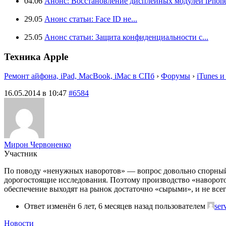
04.06
Анонс: Восстановление дисплейных модулей iPhone.
29.05
Анонс статьи: Face ID не...
25.05
Анонс статьи: Защита конфиденциальности с...
Техника Apple
Ремонт айфона, iPad, MacBook, iMac в СПб
›
Форумы
›
iTunes и
16.05.2014 в 10:47
#6584
Мирон Червоненко
Участник
По поводу «ненужных наворотов» — вопрос довольно спорный. 
дорогостоящие исследования. Поэтому производство «наворото
обеспечение выходят на рынок достаточно «сырыми», и не все
Ответ изменён 6 лет, 6 месяцев назад пользователем
ser
Новости