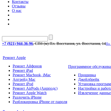
Контакты
Отзывы
О нас
+7 (921) 944-36-96
, СПб (м) Пл. Восстания, ул. Восстания, 14
Пл.
Ремонт Apple
Ремонт Айфонов
Программное обслужива
Ремонт iPad
Ремонт Macbook, iMac
Прошивка
Апгрейд Mac
Джейлбрейк
Ремонт iPod
Установка програм
Ремонт AirPods (Аирподс)
Настройки и работа
Ремонт Apple Watch
Извлечение данны
Разлочить iPhone
Разблокировка iPhone от пароля