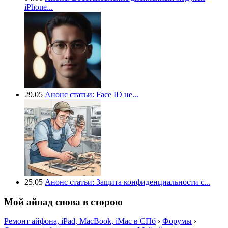
iPhone...
29.05
Анонс статьи: Face ID не...
25.05
Анонс статьи: Защита конфиденциальности с...
Мой айпад снова в сторою
Ремонт айфона, iPad, MacBook, iMac в СПб
›
Форумы
›