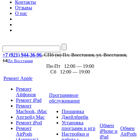
Контакты
Отзывы
О нас
+7 (921) 944-36-96
, СПб (м) Пл. Восстания, ул. Восстания,
14
Пл. Восстания
Пн-Пт 12:00 — 19:00
Сб 12:00 — 19:00
Ремонт Apple
Ремонт
Айфонов
Программное
Ремонт iPad
обслуживание
Ремонт
Macbook, iMac
Прошивка
Апгрейд Mac
Джейлбрейк
Ремонт iPod
Установка
Обмен
Ремонт
программ и игр
Обмен
iPhone и
AirPods
Настройки и
AirPods
iPad
(Аирподс)
работа с