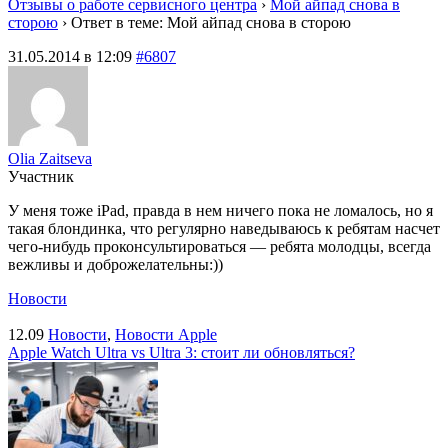
Отзывы о работе сервисного центра
›
Мой айпад снова в
сторою
›
Ответ в теме: Мой айпад снова в сторою
31.05.2014 в 12:09
#6807
Olia Zaitseva
Участник
У меня тоже iPad, правда в нем ничего пока не ломалось, но я
такая блондинка, что регулярно наведываюсь к ребятам насчет
чего-нибудь проконсультироваться — ребята молодцы, всегда
вежливы и доброжелательны:))
Новости
12.09
Новости
,
Новости Apple
Apple Watch Ultra vs Ultra 3: стоит ли обновляться?