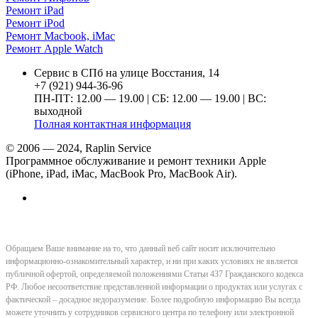
Ремонт iPad
Ремонт iPod
Ремонт Macbook, iMac
Ремонт Apple Watch
Сервис в СПб на улице Восстания, 14
+7 (921) 944-36-96
ПН-ПТ: 12.00 — 19.00 | СБ: 12.00 — 19.00 | ВС:
выходной
Полная контактная информация
© 2006 — 2024, Raplin Service
Программное обслуживание и ремонт техники Apple
(iPhone, iPad, iMac, MacBook Pro, MacBook Air).
Обращаем Ваше внимание на то, что данный веб сайт носит исключительно
информационно-ознакомительный характер, и ни при каких условиях не является
публичной офертой, определяемой положениями Статьи 437 Гражданского кодекса
РФ. Любое несоответствие представленной информации о продуктах или услугах с
фактической – досадное недоразумение. Более подробную информацию Вы всегда
можете уточнить у сотрудников сервисного центра по телефону или электронной