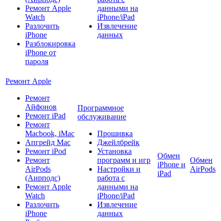
Ремонт Apple
данными на
Watch
iPhone/iPad
Разлочить
Извлечение
iPhone
данных
Разблокировка
iPhone от
пароля
Ремонт Apple
Ремонт
Айфонов
Программное
Ремонт iPad
обслуживание
Ремонт
Macbook, iMac
Прошивка
Апгрейд Mac
Джейлбрейк
Ремонт iPod
Установка
Обмен
Ремонт
программ и игр
Обмен
iPhone и
AirPods
Настройки и
AirPods
iPad
(Аирподс)
работа с
Ремонт Apple
данными на
Watch
iPhone/iPad
Разлочить
Извлечение
iPhone
данных