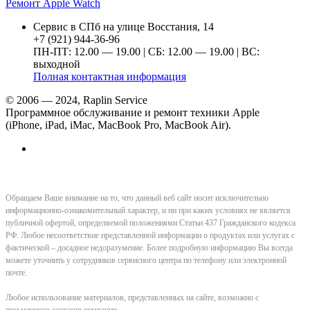
Ремонт Apple Watch
Сервис в СПб на улице Восстания, 14
+7 (921) 944-36-96
ПН-ПТ: 12.00 — 19.00 | СБ: 12.00 — 19.00 | ВС:
выходной
Полная контактная информация
© 2006 — 2024, Raplin Service
Программное обслуживание и ремонт техники Apple
(iPhone, iPad, iMac, MacBook Pro, MacBook Air).
Обращаем Ваше внимание на то, что данный веб сайт носит исключительно
информационно-ознакомительный характер, и ни при каких условиях не является
публичной офертой, определяемой положениями Статьи 437 Гражданского кодекса
РФ. Любое несоответствие представленной информации о продуктах или услугах с
фактической – досадное недоразумение. Более подробную информацию Вы всегда
можете уточнить у сотрудников сервисного центра по телефону или электронной
почте.
Любое использование материалов, представленных на сайте, возможно с