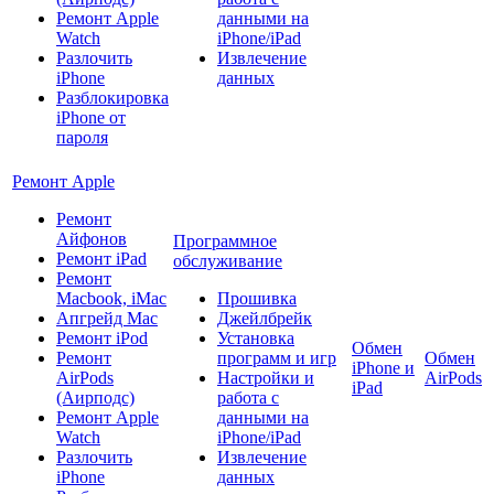
Ремонт Apple
данными на
Watch
iPhone/iPad
Разлочить
Извлечение
iPhone
данных
Разблокировка
iPhone от
пароля
Ремонт Apple
Ремонт
Айфонов
Программное
Ремонт iPad
обслуживание
Ремонт
Macbook, iMac
Прошивка
Апгрейд Mac
Джейлбрейк
Ремонт iPod
Установка
Обмен
Ремонт
программ и игр
Обмен
iPhone и
AirPods
Настройки и
AirPods
iPad
(Аирподс)
работа с
Ремонт Apple
данными на
Watch
iPhone/iPad
Разлочить
Извлечение
iPhone
данных