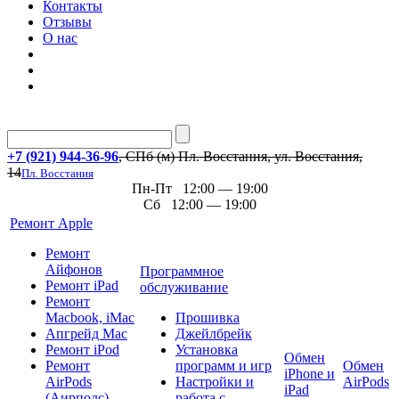
Контакты
Отзывы
О нас
+7 (921) 944-36-96
, СПб (м) Пл. Восстания, ул. Восстания,
14
Пл. Восстания
Пн-Пт 12:00 — 19:00
Сб 12:00 — 19:00
Ремонт Apple
Ремонт
Айфонов
Программное
Ремонт iPad
обслуживание
Ремонт
Macbook, iMac
Прошивка
Апгрейд Mac
Джейлбрейк
Ремонт iPod
Установка
Обмен
Ремонт
программ и игр
Обмен
iPhone и
AirPods
Настройки и
AirPods
iPad
(Аирподс)
работа с