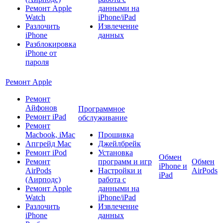
Ремонт Apple
данными на
Watch
iPhone/iPad
Разлочить
Извлечение
iPhone
данных
Разблокировка
iPhone от
пароля
Ремонт Apple
Ремонт
Айфонов
Программное
Ремонт iPad
обслуживание
Ремонт
Macbook, iMac
Прошивка
Апгрейд Mac
Джейлбрейк
Ремонт iPod
Установка
Обмен
Ремонт
программ и игр
Обмен
iPhone и
AirPods
Настройки и
AirPods
iPad
(Аирподс)
работа с
Ремонт Apple
данными на
Watch
iPhone/iPad
Разлочить
Извлечение
iPhone
данных