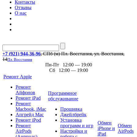
Контакты
Отзывы
О нас
+7 (921) 944-36-96
, СПб (м) Пл. Восстания, ул. Восстания,
14
Пл. Восстания
Пн-Пт 12:00 — 19:00
Сб 12:00 — 19:00
Ремонт Apple
Ремонт
Айфонов
Программное
Ремонт iPad
обслуживание
Ремонт
Macbook, iMac
Прошивка
Апгрейд Mac
Джейлбрейк
Ремонт iPod
Установка
Обмен
Ремонт
программ и игр
Обмен
iPhone и
AirPods
Настройки и
AirPods
iPad
(Аирподс)
работа с