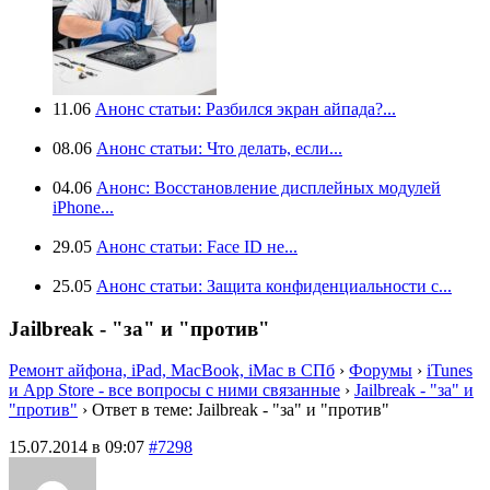
11.06
Анонс статьи: Разбился экран айпада?...
08.06
Анонс статьи: Что делать, если...
04.06
Анонс: Восстановление дисплейных модулей
iPhone...
29.05
Анонс статьи: Face ID не...
25.05
Анонс статьи: Защита конфиденциальности с...
Jailbreak - "за" и "против"
Ремонт айфона, iPad, MacBook, iMac в СПб
›
Форумы
›
iTunes
и App Store - все вопросы с ними связанные
›
Jailbreak - "за" и
"против"
›
Ответ в теме: Jailbreak - "за" и "против"
15.07.2014 в 09:07
#7298