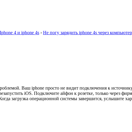
Iphone 4 и iphone 4s
›
Не погу зарядить iphone 4s через компьютер
 проблемой. Ваш iphone просто не видит подключения к источни
перезапустить iOS. Подключите айфон к розетке, только через ф
 Когда загрузка операционной системы завершится, услышите хар