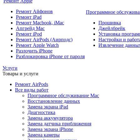
Ремонт Apple
Ремонт Айфонов
Программное обслужива
Ремонт iPad
Ремонт Macbook, iMac
Прошивка
Апгрейд Mac
Джейлбрейк
Ремонт iPod
Установка програм
Ремонт AirPods (Аирподс)
Настройки и работа
Ремонт Apple Watch
Извлечение данны
Разлочить iPhone
Разблокировка iPhone от пароля
Услуги
Товары и услуги
Ремонт AirPods
Все виды работ
Программное обслуживание Mac
Восстановление данных
Замена экрана iPad
Диагностика
Замена аккумулятора
Замена датчика приближения
Замена экрана iPhone
Замена камеры