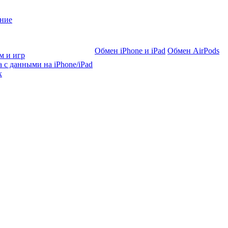
ние
Обмен iPhone и iPad
Обмен AirPods
м и игр
 с данными на iPhone/iPad
х