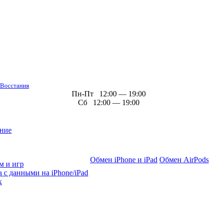
 Восстания
Пн-Пт 12:00 — 19:00
Сб 12:00 — 19:00
ние
Обмен iPhone и iPad
Обмен AirPods
м и игр
 с данными на iPhone/iPad
х