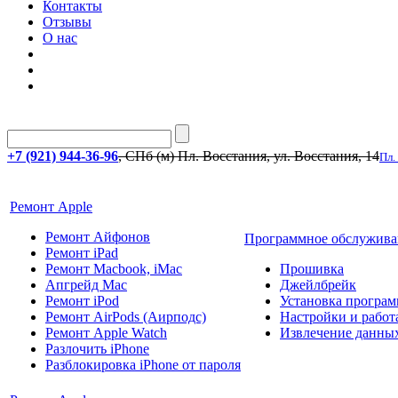
Контакты
Отзывы
О нас
+7 (921) 944-36-96
, СПб (м) Пл. Восстания, ул. Восстания, 14
Пл.
Ремонт Apple
Ремонт Айфонов
Программное обслужива
Ремонт iPad
Ремонт Macbook, iMac
Прошивка
Апгрейд Mac
Джейлбрейк
Ремонт iPod
Установка програм
Ремонт AirPods (Аирподс)
Настройки и работа
Ремонт Apple Watch
Извлечение данны
Разлочить iPhone
Разблокировка iPhone от пароля