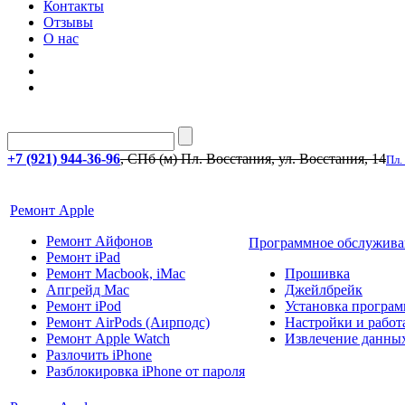
Контакты
Отзывы
О нас
+7 (921) 944-36-96
, СПб (м) Пл. Восстания, ул. Восстания, 14
Пл.
Ремонт Apple
Ремонт Айфонов
Программное обслужива
Ремонт iPad
Ремонт Macbook, iMac
Прошивка
Апгрейд Mac
Джейлбрейк
Ремонт iPod
Установка програм
Ремонт AirPods (Аирподс)
Настройки и работа
Ремонт Apple Watch
Извлечение данны
Разлочить iPhone
Разблокировка iPhone от пароля