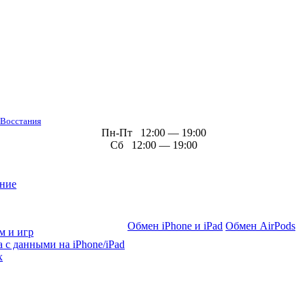
 Восстания
Пн-Пт 12:00 — 19:00
Сб 12:00 — 19:00
ние
Обмен iPhone и iPad
Обмен AirPods
м и игр
 с данными на iPhone/iPad
х