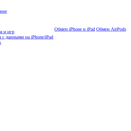
ние
Обмен iPhone и iPad
Обмен AirPods
м и игр
 с данными на iPhone/iPad
х