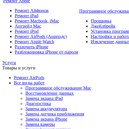
Ремонт Apple
Ремонт Айфонов
Программное обслужива
Ремонт iPad
Ремонт Macbook, iMac
Прошивка
Апгрейд Mac
Джейлбрейк
Ремонт iPod
Установка програм
Ремонт AirPods (Аирподс)
Настройки и работа
Ремонт Apple Watch
Извлечение данны
Разлочить iPhone
Разблокировка iPhone от пароля
Услуги
Товары и услуги
Ремонт AirPods
Все виды работ
Программное обслуживание Mac
Восстановление данных
Замена экрана iPad
Диагностика
Замена аккумулятора
Замена датчика приближения
Замена экрана iPhone
Замена камеры