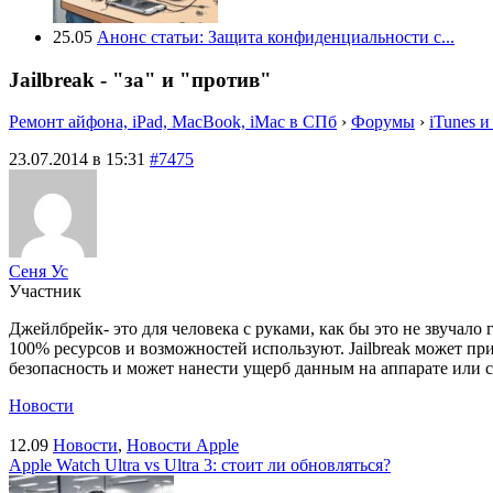
25.05
Анонс статьи: Защита конфиденциальности с...
Jailbreak - "за" и "против"
Ремонт айфона, iPad, MacBook, iMac в СПб
›
Форумы
›
iTunes и
23.07.2014 в 15:31
#7475
Сеня Ус
Участник
Джейлбрейк- это для человека с руками, как бы это не звучал
100% ресурсов и возможностей используют. Jailbreak может при
безопасность и может нанести ущерб данным на аппарате или 
Новости
12.09
Новости
,
Новости Apple
Apple Watch Ultra vs Ultra 3: стоит ли обновляться?