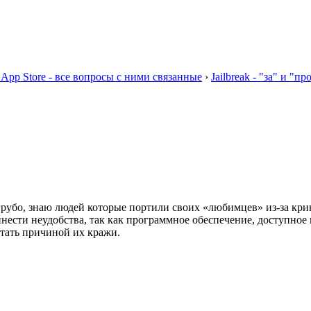
 App Store - все вопросы с ними связанные
›
Jailbreak - "за" и "пр
о грубо, знаю людей которые портили своих «любимцев» из-за кр
нести неудобства, так как программное обеспечение, доступное в 
стать причиной их кражи.