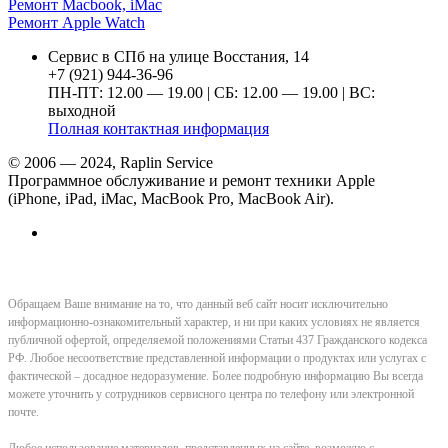
Ремонт Macbook, iMac
Ремонт Apple Watch
Сервис в СПб на улице Восстания, 14
+7 (921) 944-36-96
ПН-ПТ: 12.00 — 19.00 | СБ: 12.00 — 19.00 | ВС:
выходной
Полная контактная информация
© 2006 — 2024, Raplin Service
Программное обслуживание и ремонт техники Apple
(iPhone, iPad, iMac, MacBook Pro, MacBook Air).
Обращаем Ваше внимание на то, что данный веб сайт носит исключительно
информационно-ознакомительный характер, и ни при каких условиях не является
публичной офертой, определяемой положениями Статьи 437 Гражданского кодекса
РФ. Любое несоответствие представленной информации о продуктах или услугах с
фактической – досадное недоразумение. Более подробную информацию Вы всегда
можете уточнить у сотрудников сервисного центра по телефону или электронной
почте.