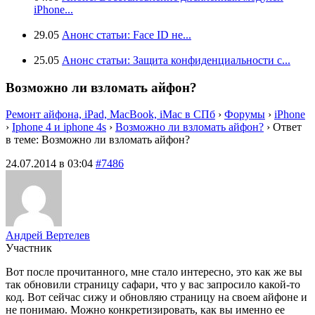
iPhone...
29.05
Анонс статьи: Face ID не...
25.05
Анонс статьи: Защита конфиденциальности с...
Возможно ли взломать айфон?
Ремонт айфона, iPad, MacBook, iMac в СПб
›
Форумы
›
iPhone
›
Iphone 4 и iphone 4s
›
Возможно ли взломать айфон?
›
Ответ
в теме: Возможно ли взломать айфон?
24.07.2014 в 03:04
#7486
Андрей Вертелев
Участник
Вот после прочитанного, мне стало интересно, это как же вы
так обновили страницу сафари, что у вас запросило какой-то
код. Вот сейчас сижу и обновляю страницу на своем айфоне и
не понимаю. Можно конкретизировать, как вы именно ее