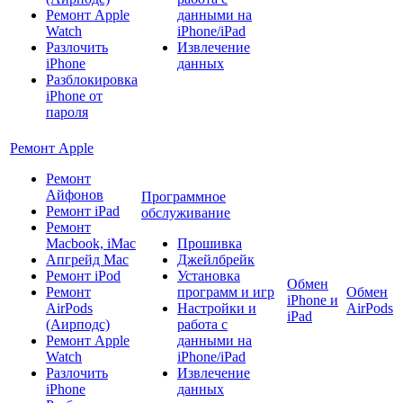
Ремонт Apple
данными на
Watch
iPhone/iPad
Разлочить
Извлечение
iPhone
данных
Разблокировка
iPhone от
пароля
Ремонт Apple
Ремонт
Айфонов
Программное
Ремонт iPad
обслуживание
Ремонт
Macbook, iMac
Прошивка
Апгрейд Mac
Джейлбрейк
Ремонт iPod
Установка
Обмен
Ремонт
программ и игр
Обмен
iPhone и
AirPods
Настройки и
AirPods
iPad
(Аирподс)
работа с
Ремонт Apple
данными на
Watch
iPhone/iPad
Разлочить
Извлечение
iPhone
данных