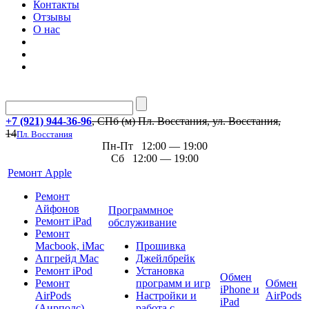
Контакты
Отзывы
О нас
+7 (921) 944-36-96
, СПб (м) Пл. Восстания, ул. Восстания,
14
Пл. Восстания
Пн-Пт 12:00 — 19:00
Сб 12:00 — 19:00
Ремонт Apple
Ремонт
Айфонов
Программное
Ремонт iPad
обслуживание
Ремонт
Macbook, iMac
Прошивка
Апгрейд Mac
Джейлбрейк
Ремонт iPod
Установка
Обмен
Ремонт
программ и игр
Обмен
iPhone и
AirPods
Настройки и
AirPods
iPad
(Аирподс)
работа с