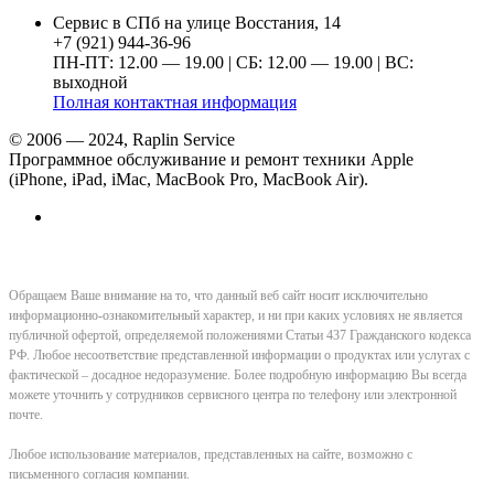
Сервис в СПб на улице Восстания, 14
+7 (921) 944-36-96
ПН-ПТ: 12.00 — 19.00 | СБ: 12.00 — 19.00 | ВС:
выходной
Полная контактная информация
© 2006 — 2024, Raplin Service
Программное обслуживание и ремонт техники Apple
(iPhone, iPad, iMac, MacBook Pro, MacBook Air).
Обращаем Ваше внимание на то, что данный веб сайт носит исключительно
информационно-ознакомительный характер, и ни при каких условиях не является
публичной офертой, определяемой положениями Статьи 437 Гражданского кодекса
РФ. Любое несоответствие представленной информации о продуктах или услугах с
фактической – досадное недоразумение. Более подробную информацию Вы всегда
можете уточнить у сотрудников сервисного центра по телефону или электронной
почте.
Любое использование материалов, представленных на сайте, возможно с
письменного согласия компании.