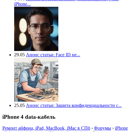
iPhone...
29.05
Анонс статьи: Face ID не...
25.05
Анонс статьи: Защита конфиденциальности с...
iPhone 4 data-кабель
Ремонт айфона, iPad, MacBook, iMac в СПб
›
Форумы
›
iPhone