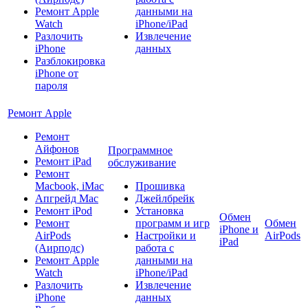
Ремонт Apple
данными на
Watch
iPhone/iPad
Разлочить
Извлечение
iPhone
данных
Разблокировка
iPhone от
пароля
Ремонт Apple
Ремонт
Айфонов
Программное
Ремонт iPad
обслуживание
Ремонт
Macbook, iMac
Прошивка
Апгрейд Mac
Джейлбрейк
Ремонт iPod
Установка
Обмен
Ремонт
программ и игр
Обмен
iPhone и
AirPods
Настройки и
AirPods
iPad
(Аирподс)
работа с
Ремонт Apple
данными на
Watch
iPhone/iPad
Разлочить
Извлечение
iPhone
данных