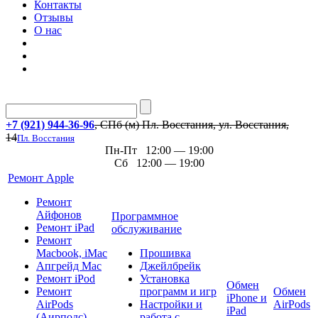
Контакты
Отзывы
О нас
+7 (921) 944-36-96
, СПб (м) Пл. Восстания, ул. Восстания,
14
Пл. Восстания
Пн-Пт 12:00 — 19:00
Сб 12:00 — 19:00
Ремонт Apple
Ремонт
Айфонов
Программное
Ремонт iPad
обслуживание
Ремонт
Macbook, iMac
Прошивка
Апгрейд Mac
Джейлбрейк
Ремонт iPod
Установка
Обмен
Ремонт
программ и игр
Обмен
iPhone и
AirPods
Настройки и
AirPods
iPad
(Аирподс)
работа с