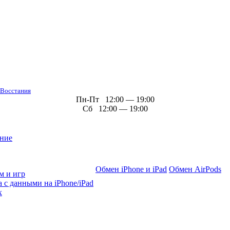
 Восстания
Пн-Пт 12:00 — 19:00
Сб 12:00 — 19:00
ние
Обмен iPhone и iPad
Обмен AirPods
м и игр
 с данными на iPhone/iPad
х