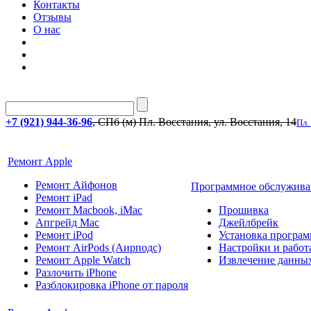
Контакты
Отзывы
О нас
+7 (921) 944-36-96
, СПб (м) Пл. Восстания, ул. Восстания, 14
Пл.
Ремонт Apple
Ремонт Айфонов
Программное обслужива
Ремонт iPad
Ремонт Macbook, iMac
Прошивка
Апгрейд Mac
Джейлбрейк
Ремонт iPod
Установка програм
Ремонт AirPods (Аирподс)
Настройки и работа
Ремонт Apple Watch
Извлечение данны
Разлочить iPhone
Разблокировка iPhone от пароля