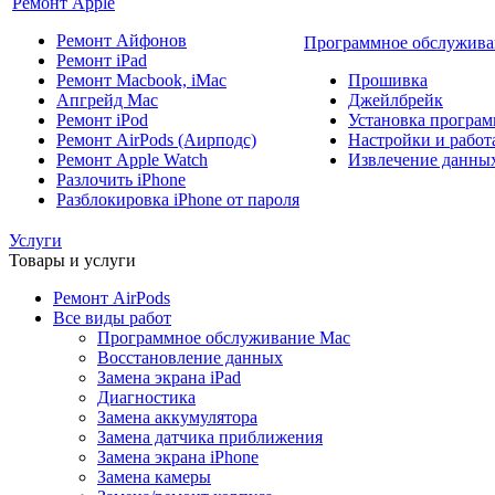
Ремонт Apple
Ремонт Айфонов
Программное обслужива
Ремонт iPad
Ремонт Macbook, iMac
Прошивка
Апгрейд Mac
Джейлбрейк
Ремонт iPod
Установка програм
Ремонт AirPods (Аирподс)
Настройки и работа
Ремонт Apple Watch
Извлечение данны
Разлочить iPhone
Разблокировка iPhone от пароля
Услуги
Товары и услуги
Ремонт AirPods
Все виды работ
Программное обслуживание Mac
Восстановление данных
Замена экрана iPad
Диагностика
Замена аккумулятора
Замена датчика приближения
Замена экрана iPhone
Замена камеры