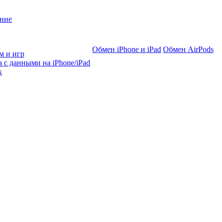
ние
Обмен iPhone и iPad
Обмен AirPods
м и игр
 с данными на iPhone/iPad
х