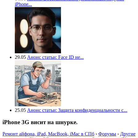
iPhone...
29.05
Анонс статьи: Face ID не...
25.05
Анонс статьи: Защита конфиденциальности с...
iPhone 3G висит на шнурке.
Ремонт айфона, iPad, MacBook, iMac в СПб
›
Форумы
›
Другие