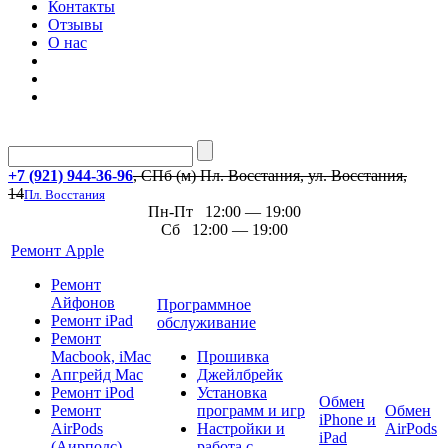
Контакты
Отзывы
О нас
+7 (921) 944-36-96
, СПб (м) Пл. Восстания, ул. Восстания,
14
Пл. Восстания
Пн-Пт 12:00 — 19:00
Сб 12:00 — 19:00
Ремонт Apple
Ремонт
Айфонов
Программное
Ремонт iPad
обслуживание
Ремонт
Macbook, iMac
Прошивка
Апгрейд Mac
Джейлбрейк
Ремонт iPod
Установка
Обмен
Ремонт
программ и игр
Обмен
iPhone и
AirPods
Настройки и
AirPods
iPad
(Аирподс)
работа с