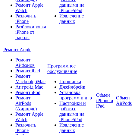
Ремонт Apple
данными на
Watch
iPhone/iPad
Разлочить
Извлечение
iPhone
данных
Разблокировка
iPhone от
пароля
Ремонт Apple
Ремонт
Айфонов
Программное
Ремонт iPad
обслуживание
Ремонт
Macbook, iMac
Прошивка
Апгрейд Mac
Джейлбрейк
Ремонт iPod
Установка
Обмен
Ремонт
программ и игр
Обмен
iPhone и
AirPods
Настройки и
AirPods
iPad
(Аирподс)
работа с
Ремонт Apple
данными на
Watch
iPhone/iPad
Разлочить
Извлечение
iPhone
данных