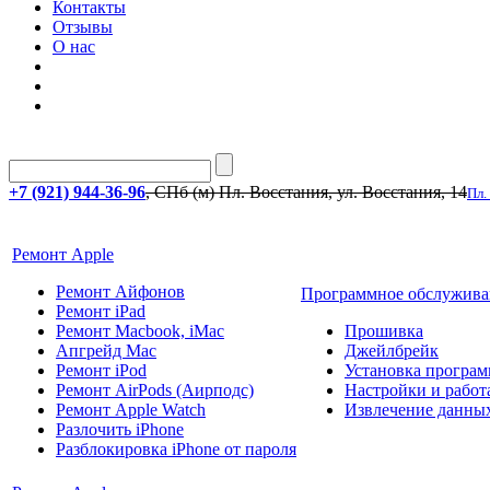
Контакты
Отзывы
О нас
+7 (921) 944-36-96
, СПб (м) Пл. Восстания, ул. Восстания, 14
Пл.
Ремонт Apple
Ремонт Айфонов
Программное обслужива
Ремонт iPad
Ремонт Macbook, iMac
Прошивка
Апгрейд Mac
Джейлбрейк
Ремонт iPod
Установка програм
Ремонт AirPods (Аирподс)
Настройки и работа
Ремонт Apple Watch
Извлечение данны
Разлочить iPhone
Разблокировка iPhone от пароля