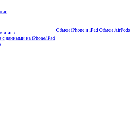
ние
Обмен iPhone и iPad
Обмен AirPods
м и игр
 с данными на iPhone/iPad
х