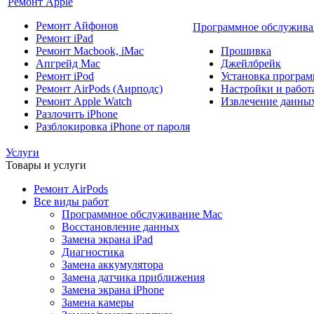
Ремонт Apple
Ремонт Айфонов
Программное обслужива
Ремонт iPad
Ремонт Macbook, iMac
Прошивка
Апгрейд Mac
Джейлбрейк
Ремонт iPod
Установка програм
Ремонт AirPods (Аирподс)
Настройки и работа
Ремонт Apple Watch
Извлечение данны
Разлочить iPhone
Разблокировка iPhone от пароля
Услуги
Товары и услуги
Ремонт AirPods
Все виды работ
Программное обслуживание Mac
Восстановление данных
Замена экрана iPad
Диагностика
Замена аккумулятора
Замена датчика приближения
Замена экрана iPhone
Замена камеры