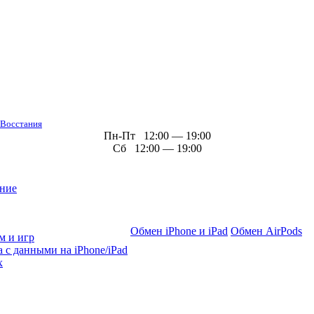
 Восстания
Пн-Пт 12:00 — 19:00
Сб 12:00 — 19:00
ние
Обмен iPhone и iPad
Обмен AirPods
м и игр
 с данными на iPhone/iPad
х