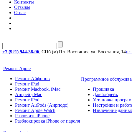
Контакты
Отзывы
О нас
+7 (921) 944-36-96
, СПб (м) Пл. Восстания, ул. Восстания, 14
Пл.
Ремонт Apple
Ремонт Айфонов
Программное обслужива
Ремонт iPad
Ремонт Macbook, iMac
Прошивка
Апгрейд Mac
Джейлбрейк
Ремонт iPod
Установка програм
Ремонт AirPods (Аирподс)
Настройки и работа
Ремонт Apple Watch
Извлечение данны
Разлочить iPhone
Разблокировка iPhone от пароля