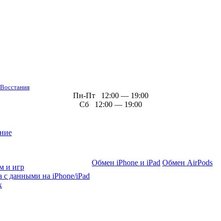
 Восстания
Пн-Пт 12:00 — 19:00
Сб 12:00 — 19:00
ние
Обмен iPhone и iPad
Обмен AirPods
м и игр
 с данными на iPhone/iPad
х