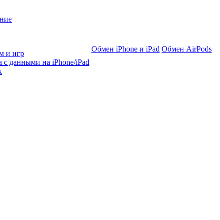
ние
Обмен iPhone и iPad
Обмен AirPods
м и игр
 с данными на iPhone/iPad
х