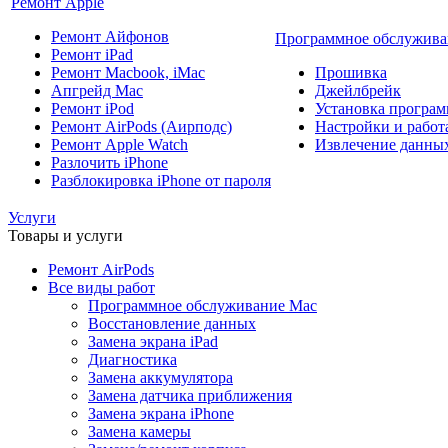
Ремонт Apple
Ремонт Айфонов
Программное обслужива
Ремонт iPad
Ремонт Macbook, iMac
Прошивка
Апгрейд Mac
Джейлбрейк
Ремонт iPod
Установка програм
Ремонт AirPods (Аирподс)
Настройки и работа
Ремонт Apple Watch
Извлечение данны
Разлочить iPhone
Разблокировка iPhone от пароля
Услуги
Товары и услуги
Ремонт AirPods
Все виды работ
Программное обслуживание Mac
Восстановление данных
Замена экрана iPad
Диагностика
Замена аккумулятора
Замена датчика приближения
Замена экрана iPhone
Замена камеры