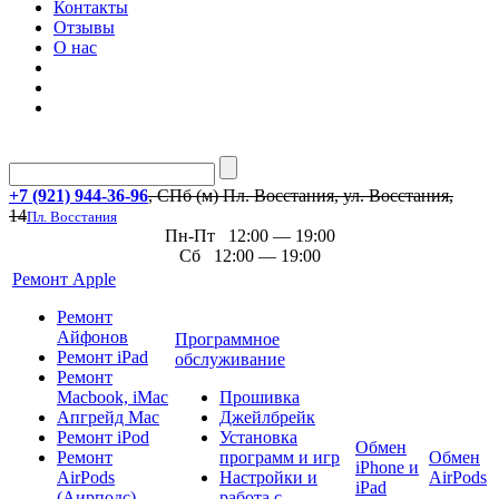
Контакты
Отзывы
О нас
+7 (921) 944-36-96
, СПб (м) Пл. Восстания, ул. Восстания,
14
Пл. Восстания
Пн-Пт 12:00 — 19:00
Сб 12:00 — 19:00
Ремонт Apple
Ремонт
Айфонов
Программное
Ремонт iPad
обслуживание
Ремонт
Macbook, iMac
Прошивка
Апгрейд Mac
Джейлбрейк
Ремонт iPod
Установка
Обмен
Ремонт
программ и игр
Обмен
iPhone и
AirPods
Настройки и
AirPods
iPad
(Аирподс)
работа с