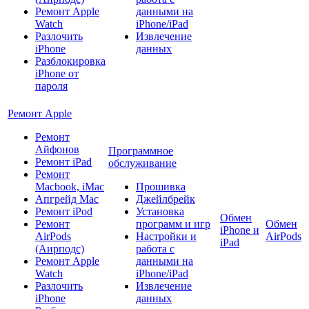
Ремонт Apple
данными на
Watch
iPhone/iPad
Разлочить
Извлечение
iPhone
данных
Разблокировка
iPhone от
пароля
Ремонт Apple
Ремонт
Айфонов
Программное
Ремонт iPad
обслуживание
Ремонт
Macbook, iMac
Прошивка
Апгрейд Mac
Джейлбрейк
Ремонт iPod
Установка
Обмен
Ремонт
программ и игр
Обмен
iPhone и
AirPods
Настройки и
AirPods
iPad
(Аирподс)
работа с
Ремонт Apple
данными на
Watch
iPhone/iPad
Разлочить
Извлечение
iPhone
данных