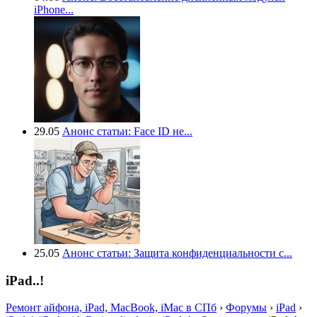
iPhone...
29.05
Анонс статьи: Face ID не...
25.05
Анонс статьи: Защита конфиденциальности с...
iPad..!
Ремонт айфона, iPad, MacBook, iMac в СПб
›
Форумы
›
iPad
›