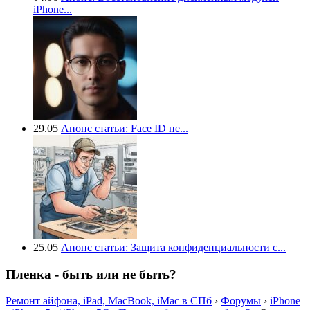
iPhone...
29.05
Анонс статьи: Face ID не...
25.05
Анонс статьи: Защита конфиденциальности с...
Пленка - быть или не быть?
Ремонт айфона, iPad, MacBook, iMac в СПб
›
Форумы
›
iPhone