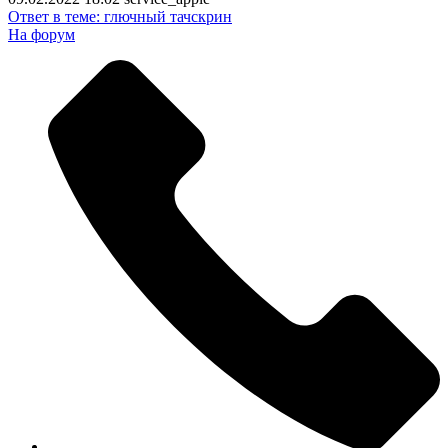
Ответ в теме: глючный тачскрин
На форум