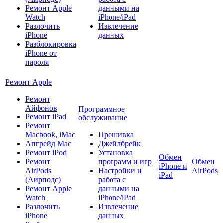
Ремонт Apple
данными на
Watch
iPhone/iPad
Разлочить
Извлечение
iPhone
данных
Разблокировка
iPhone от
пароля
Ремонт Apple
Ремонт
Айфонов
Программное
Ремонт iPad
обслуживание
Ремонт
Macbook, iMac
Прошивка
Апгрейд Mac
Джейлбрейк
Ремонт iPod
Установка
Обмен
Ремонт
программ и игр
Обмен
iPhone и
AirPods
Настройки и
AirPods
iPad
(Аирподс)
работа с
Ремонт Apple
данными на
Watch
iPhone/iPad
Разлочить
Извлечение
iPhone
данных