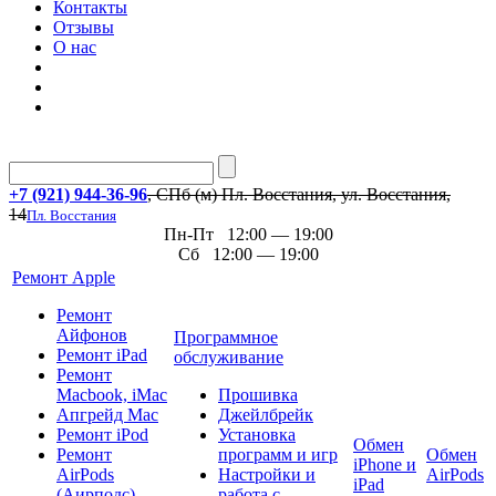
Контакты
Отзывы
О нас
+7 (921) 944-36-96
, СПб (м) Пл. Восстания, ул. Восстания,
14
Пл. Восстания
Пн-Пт 12:00 — 19:00
Сб 12:00 — 19:00
Ремонт Apple
Ремонт
Айфонов
Программное
Ремонт iPad
обслуживание
Ремонт
Macbook, iMac
Прошивка
Апгрейд Mac
Джейлбрейк
Ремонт iPod
Установка
Обмен
Ремонт
программ и игр
Обмен
iPhone и
AirPods
Настройки и
AirPods
iPad
(Аирподс)
работа с