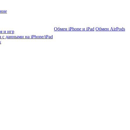
ние
Обмен iPhone и iPad
Обмен AirPods
м и игр
 с данными на iPhone/iPad
х