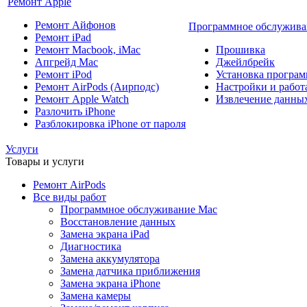
Ремонт Apple
Ремонт Айфонов
Программное обслужива
Ремонт iPad
Ремонт Macbook, iMac
Прошивка
Апгрейд Mac
Джейлбрейк
Ремонт iPod
Установка програм
Ремонт AirPods (Аирподс)
Настройки и работа
Ремонт Apple Watch
Извлечение данны
Разлочить iPhone
Разблокировка iPhone от пароля
Услуги
Товары и услуги
Ремонт AirPods
Все виды работ
Программное обслуживание Mac
Восстановление данных
Замена экрана iPad
Диагностика
Замена аккумулятора
Замена датчика приближения
Замена экрана iPhone
Замена камеры