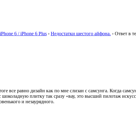
iPhone 6 / iPhone 6 Plus
›
Недостатки шестого айфона.
›
Ответ в т
ге все равно дизайн как по мне слизан с самсунга. Когда самсун
 с шоколадную плитку так сразу «вау, это высший пилотаж искусс
овенького и незаурядного.