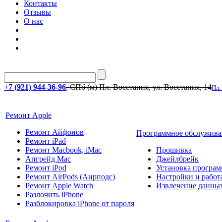
Контакты
Отзывы
О нас
+7 (921) 944-36-96
, СПб (м) Пл. Восстания, ул. Восстания, 14
Пл.
Ремонт Apple
Ремонт Айфонов
Программное обслужива
Ремонт iPad
Ремонт Macbook, iMac
Прошивка
Апгрейд Mac
Джейлбрейк
Ремонт iPod
Установка програм
Ремонт AirPods (Аирподс)
Настройки и работа
Ремонт Apple Watch
Извлечение данны
Разлочить iPhone
Разблокировка iPhone от пароля