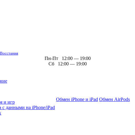
 Восстания
Пн-Пт 12:00 — 19:00
Сб 12:00 — 19:00
ние
Обмен iPhone и iPad
Обмен AirPods
м и игр
 с данными на iPhone/iPad
х