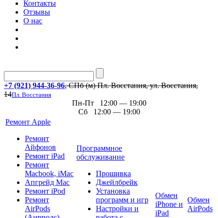
Контакты
Отзывы
О нас
+7 (921) 944-36-96
, СПб (м) Пл. Восстания, ул. Восстания,
14
Пл. Восстания
Пн-Пт 12:00 — 19:00
Сб 12:00 — 19:00
Ремонт Apple
Ремонт
Айфонов
Программное
Ремонт iPad
обслуживание
Ремонт
Macbook, iMac
Прошивка
Апгрейд Mac
Джейлбрейк
Ремонт iPod
Установка
Обмен
Ремонт
программ и игр
Обмен
iPhone и
AirPods
Настройки и
AirPods
iPad
(Аирподс)
работа с