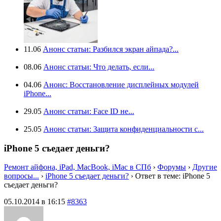
11.06
Анонс статьи: Разбился экран айпада?...
08.06
Анонс статьи: Что делать, если...
04.06
Анонс: Восстановление дисплейных модулей
iPhone...
29.05
Анонс статьи: Face ID не...
25.05
Анонс статьи: Защита конфиденциальности с...
iPhone 5 съедает деньги?
Ремонт айфона, iPad, MacBook, iMac в СПб
›
Форумы
›
Другие
вопросы...
›
iPhone 5 съедает деньги?
›
Ответ в теме: iPhone 5
съедает деньги?
05.10.2014 в 16:15
#8363