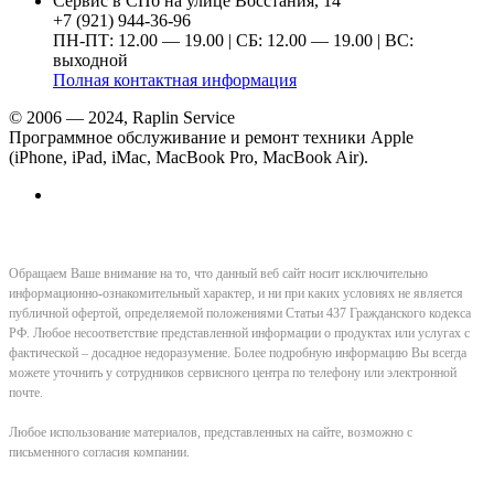
Сервис в СПб на улице Восстания, 14
+7 (921) 944-36-96
ПН-ПТ: 12.00 — 19.00 | СБ: 12.00 — 19.00 | ВС:
выходной
Полная контактная информация
© 2006 — 2024, Raplin Service
Программное обслуживание и ремонт техники Apple
(iPhone, iPad, iMac, MacBook Pro, MacBook Air).
Обращаем Ваше внимание на то, что данный веб сайт носит исключительно
информационно-ознакомительный характер, и ни при каких условиях не является
публичной офертой, определяемой положениями Статьи 437 Гражданского кодекса
РФ. Любое несоответствие представленной информации о продуктах или услугах с
фактической – досадное недоразумение. Более подробную информацию Вы всегда
можете уточнить у сотрудников сервисного центра по телефону или электронной
почте.
Любое использование материалов, представленных на сайте, возможно с
письменного согласия компании.