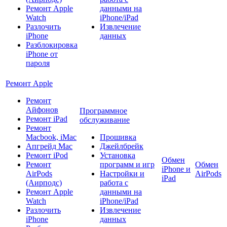
Ремонт Apple
данными на
Watch
iPhone/iPad
Разлочить
Извлечение
iPhone
данных
Разблокировка
iPhone от
пароля
Ремонт Apple
Ремонт
Айфонов
Программное
Ремонт iPad
обслуживание
Ремонт
Macbook, iMac
Прошивка
Апгрейд Mac
Джейлбрейк
Ремонт iPod
Установка
Обмен
Ремонт
программ и игр
Обмен
iPhone и
AirPods
Настройки и
AirPods
iPad
(Аирподс)
работа с
Ремонт Apple
данными на
Watch
iPhone/iPad
Разлочить
Извлечение
iPhone
данных