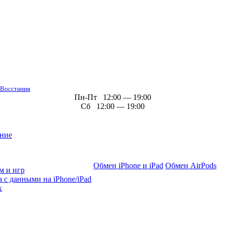
 Восстания
Пн-Пт 12:00 — 19:00
Сб 12:00 — 19:00
ние
Обмен iPhone и iPad
Обмен AirPods
м и игр
 с данными на iPhone/iPad
х