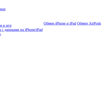
ние
Обмен iPhone и iPad
Обмен AirPods
м и игр
 с данными на iPhone/iPad
х