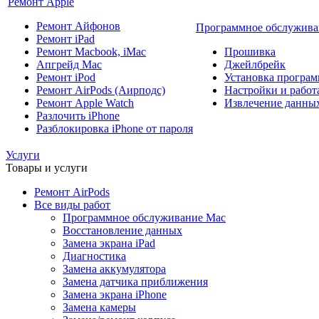
Ремонт Apple
Ремонт Айфонов
Программное обслужива
Ремонт iPad
Ремонт Macbook, iMac
Прошивка
Апгрейд Mac
Джейлбрейк
Ремонт iPod
Установка програм
Ремонт AirPods (Аирподс)
Настройки и работа
Ремонт Apple Watch
Извлечение данны
Разлочить iPhone
Разблокировка iPhone от пароля
Услуги
Товары и услуги
Ремонт AirPods
Все виды работ
Программное обслуживание Mac
Восстановление данных
Замена экрана iPad
Диагностика
Замена аккумулятора
Замена датчика приближения
Замена экрана iPhone
Замена камеры