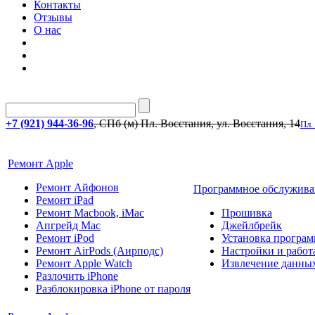
Контакты
Отзывы
О нас
+7 (921) 944-36-96
, СПб (м) Пл. Восстания, ул. Восстания, 14
Пл.
Ремонт Apple
Ремонт Айфонов
Программное обслужива
Ремонт iPad
Ремонт Macbook, iMac
Прошивка
Апгрейд Mac
Джейлбрейк
Ремонт iPod
Установка програм
Ремонт AirPods (Аирподс)
Настройки и работа
Ремонт Apple Watch
Извлечение данны
Разлочить iPhone
Разблокировка iPhone от пароля