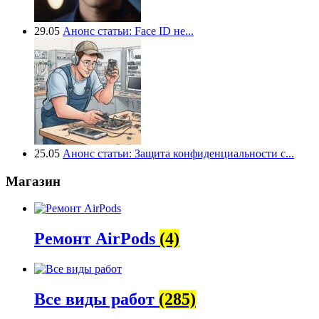
29.05
Анонс статьи: Face ID не...
25.05
Анонс статьи: Защита конфиденциальности с...
Магазин
Ремонт AirPods
(4)
Все виды работ
(285)