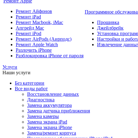
Ремонт Apple
Ремонт Айфонов
Программное обслужива
Ремонт iPad
Ремонт Macbook, iMac
Прошивка
Апгрейд Mac
Джейлбрейк
Ремонт iPod
Установка програм
Ремонт AirPods (Аирподс)
Настройки и работа
Ремонт Apple Watch
Извлечение данны
Разлочить iPhone
Разблокировка iPhone от пароля
Услуги
Наши услуги
Без категории
Все виды работ
Восстановление данных
Диагностика
Замена аккумулятора
Замена датчика приближения
Замена камеры
Замена экрана iPad
Замена экрана iPhone
Замена/ремонт корпуса