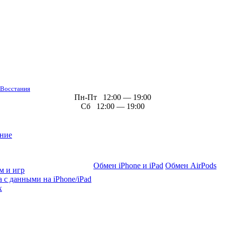
 Восстания
Пн-Пт 12:00 — 19:00
Сб 12:00 — 19:00
ние
Обмен iPhone и iPad
Обмен AirPods
м и игр
 с данными на iPhone/iPad
х