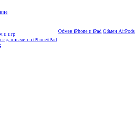
ние
Обмен iPhone и iPad
Обмен AirPods
м и игр
 с данными на iPhone/iPad
х