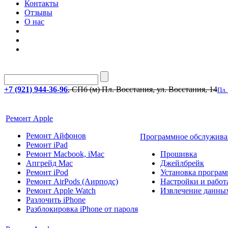
Контакты
Отзывы
О нас
+7 (921) 944-36-96
, СПб (м) Пл. Восстания, ул. Восстания, 14
Пл.
Ремонт Apple
Ремонт Айфонов
Программное обслужива
Ремонт iPad
Ремонт Macbook, iMac
Прошивка
Апгрейд Mac
Джейлбрейк
Ремонт iPod
Установка програм
Ремонт AirPods (Аирподс)
Настройки и работа
Ремонт Apple Watch
Извлечение данны
Разлочить iPhone
Разблокировка iPhone от пароля