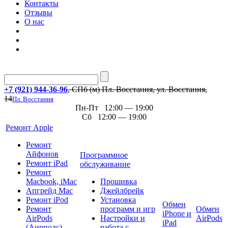
Контакты
Отзывы
О нас
+7 (921) 944-36-96
, СПб (м) Пл. Восстания, ул. Восстания,
14
Пл. Восстания
Пн-Пт 12:00 — 19:00
Сб 12:00 — 19:00
Ремонт Apple
Ремонт
Айфонов
Программное
Ремонт iPad
обслуживание
Ремонт
Macbook, iMac
Прошивка
Апгрейд Mac
Джейлбрейк
Ремонт iPod
Установка
Обмен
Ремонт
программ и игр
Обмен
iPhone и
AirPods
Настройки и
AirPods
iPad
(Аирподс)
работа с