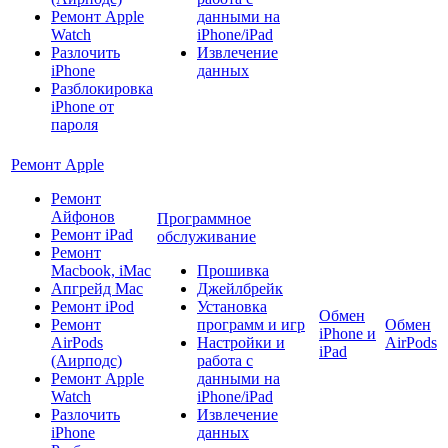
Ремонт Apple
данными на
Watch
iPhone/iPad
Разлочить
Извлечение
iPhone
данных
Разблокировка
iPhone от
пароля
Ремонт Apple
Ремонт
Айфонов
Программное
Ремонт iPad
обслуживание
Ремонт
Macbook, iMac
Прошивка
Апгрейд Mac
Джейлбрейк
Ремонт iPod
Установка
Обмен
Ремонт
программ и игр
Обмен
iPhone и
AirPods
Настройки и
AirPods
iPad
(Аирподс)
работа с
Ремонт Apple
данными на
Watch
iPhone/iPad
Разлочить
Извлечение
iPhone
данных