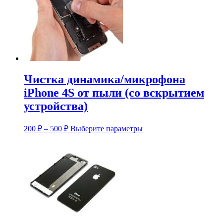
Чистка динамика/микрофона
iPhone 4S от пыли (со вскрытием
устройства)
Диапазон
Этот
200
₽
–
500
₽
Выберите параметры
цен:
товар
имеет
200 ₽
несколько
–
вариаций.
500 ₽
Опции
можно
выбрать
на
странице
товара.