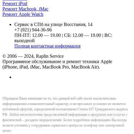
Ремонт iPod
Ремонт Macbook, iMac
Ремонт Apple Watch
Сервис в СПб на улице Восстания, 14
+7 (921) 944-36-96
ПН-ПТ: 12.00 — 19.00 | СБ: 12.00 — 19.00 | ВС:
выходной
Полная контактная информация
© 2006 — 2024, Raplin Service
Программное обслуживание и ремонт техники Apple
(iPhone, iPad, iMac, MacBook Pro, MacBook Air).
Обращаем Ваше внимание на то, что данный веб сайт носит исключительно
информационно-ознакомительный характер, и ни при каких условиях не является
публичной офертой, определяемой положениями Статьи 437 Гражданского кодекса
РФ. Любое несоответствие представленной информации о продуктах или услугах с
фактической – досадное недоразумение. Более подробную информацию Вы всегда
можете уточнить у сотрудников сервисного центра по телефону или электронной
почте.