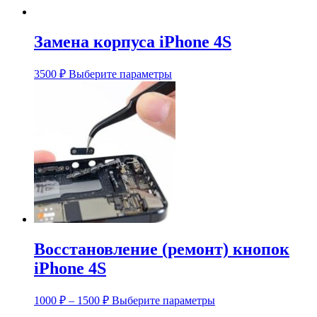
Замена корпуса iPhone 4S
Этот
3500
₽
Выберите параметры
товар
имеет
несколько
вариаций.
Опции
можно
выбрать
на
странице
товара.
Восстановление (ремонт) кнопок
iPhone 4S
Диапазон
Этот
1000
₽
–
1500
₽
Выберите параметры
цен:
товар