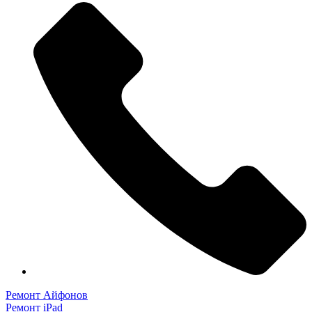
имеет
1000 ₽
несколько
–
вариаций.
1500 ₽
Опции
можно
выбрать
на
странице
товара.
Ремонт Айфонов
Ремонт iPad