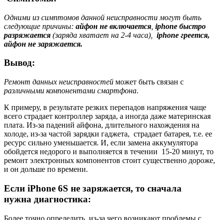
Одними из симптомов данной неисправности могут быть
следующие причины:
айфон не включается
,
iphone быстро
разряжается
(заряда хватает на 2-4 часа),
iphone греется,
айфон не заряжается.
Вывод:
Ремонт данных неисправностей
может быть связан с
различными компонентами смартфона
.
К примеру, в результате резких перепадов напряжения чаще
всего страдает контроллер заряда, а иногда даже материнская
плата. Из-за падений айфона, длительного нахождения на
холоде, из-за частой зарядки гаджета, страдает батарея, т.е. ее
ресурс сильно уменьшается. И, если замена аккумулятора
обойдется недорого и выполняется в течении 15-20 минут, то
ремонт электронных компонентов стоит существенно дороже,
и он дольше по времени.
Если iPhone 6S не заряжается, то сначала
нужна диагностика:
Более точно определить, из-за чего возникают проблемы с