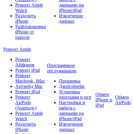
Ремонт Apple
данными на
Watch
iPhone/iPad
Разлочить
Извлечение
iPhone
данных
Разблокировка
iPhone от
пароля
Ремонт Apple
Ремонт
Айфонов
Программное
Ремонт iPad
обслуживание
Ремонт
Macbook, iMac
Прошивка
Апгрейд Mac
Джейлбрейк
Ремонт iPod
Установка
Обмен
Ремонт
программ и игр
Обмен
iPhone и
AirPods
Настройки и
AirPods
iPad
(Аирподс)
работа с
Ремонт Apple
данными на
Watch
iPhone/iPad
Разлочить
Извлечение
iPhone
данных