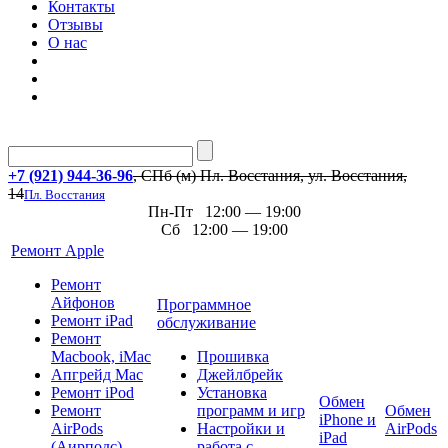
Контакты
Отзывы
О нас
+7 (921) 944-36-96
, СПб (м) Пл. Восстания, ул. Восстания,
14
Пл. Восстания
Пн-Пт 12:00 — 19:00
Сб 12:00 — 19:00
Ремонт Apple
Ремонт
Айфонов
Программное
Ремонт iPad
обслуживание
Ремонт
Macbook, iMac
Прошивка
Апгрейд Mac
Джейлбрейк
Ремонт iPod
Установка
Обмен
Ремонт
программ и игр
Обмен
iPhone и
AirPods
Настройки и
AirPods
iPad
(Аирподс)
работа с