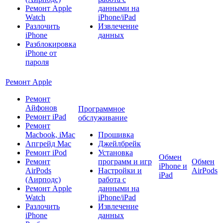
Ремонт Apple
данными на
Watch
iPhone/iPad
Разлочить
Извлечение
iPhone
данных
Разблокировка
iPhone от
пароля
Ремонт Apple
Ремонт
Айфонов
Программное
Ремонт iPad
обслуживание
Ремонт
Macbook, iMac
Прошивка
Апгрейд Mac
Джейлбрейк
Ремонт iPod
Установка
Обмен
Ремонт
программ и игр
Обмен
iPhone и
AirPods
Настройки и
AirPods
iPad
(Аирподс)
работа с
Ремонт Apple
данными на
Watch
iPhone/iPad
Разлочить
Извлечение
iPhone
данных