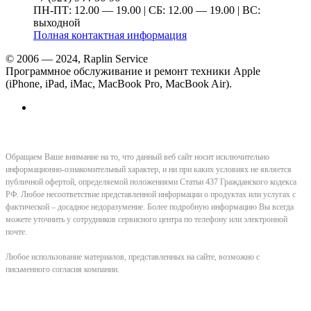
ПН-ПТ: 12.00 — 19.00 | СБ: 12.00 — 19.00 | ВС:
выходной
Полная контактная информация
© 2006 — 2024, Raplin Service
Программное обслуживание и ремонт техники Apple
(iPhone, iPad, iMac, MacBook Pro, MacBook Air).
Обращаем Ваше внимание на то, что данный веб сайт носит исключительно
информационно-ознакомительный характер, и ни при каких условиях не является
публичной офертой, определяемой положениями Статьи 437 Гражданского кодекса
РФ. Любое несоответствие представленной информации о продуктах или услугах с
фактической – досадное недоразумение. Более подробную информацию Вы всегда
можете уточнить у сотрудников сервисного центра по телефону или электронной
почте.
Любое использование материалов, представленных на сайте, возможно с
письменного согласия компании.