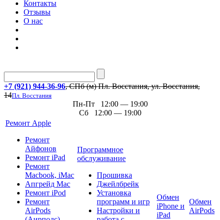
Контакты
Отзывы
О нас
+7 (921) 944-36-96
, СПб (м) Пл. Восстания, ул. Восстания,
14
Пл. Восстания
Пн-Пт 12:00 — 19:00
Сб 12:00 — 19:00
Ремонт Apple
Ремонт
Айфонов
Программное
Ремонт iPad
обслуживание
Ремонт
Macbook, iMac
Прошивка
Апгрейд Mac
Джейлбрейк
Ремонт iPod
Установка
Обмен
Ремонт
программ и игр
Обмен
iPhone и
AirPods
Настройки и
AirPods
iPad
(Аирподс)
работа с