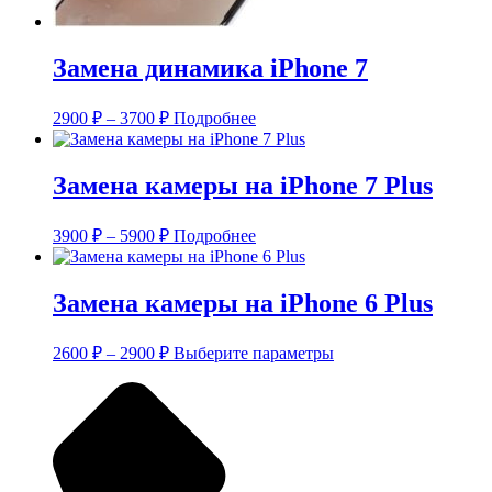
Замена динамика iPhone 7
Диапазон
2900
₽
–
3700
₽
Подробнее
цен:
2900 ₽
–
Замена камеры на iPhone 7 Plus
3700 ₽
Диапазон
3900
₽
–
5900
₽
Подробнее
цен:
3900 ₽
–
Замена камеры на iPhone 6 Plus
5900 ₽
Диапазон
Этот
2600
₽
–
2900
₽
Выберите параметры
цен:
товар
имеет
2600 ₽
несколько
–
вариаций.
2900 ₽
Опции
можно
выбрать