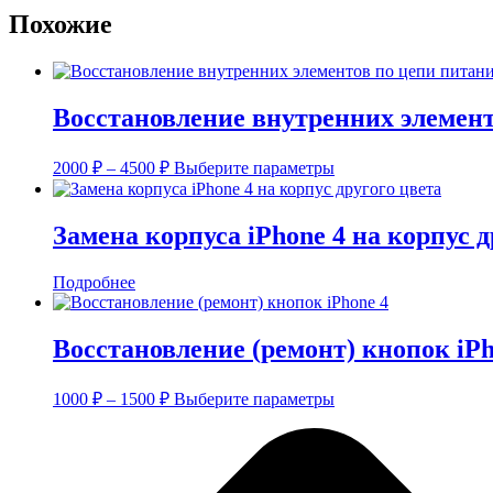
Похожие
Восстановление внутренних элемент
Диапазон
Этот
2000
₽
–
4500
₽
Выберите параметры
цен:
товар
имеет
2000 ₽
несколько
–
Замена корпуса iPhone 4 на корпус д
вариаций.
4500 ₽
Опции
Подробнее
можно
выбрать
на
странице
Восстановление (ремонт) кнопок iPh
товара.
Диапазон
Этот
1000
₽
–
1500
₽
Выберите параметры
цен:
товар
имеет
1000 ₽
несколько
–
вариаций.
1500 ₽