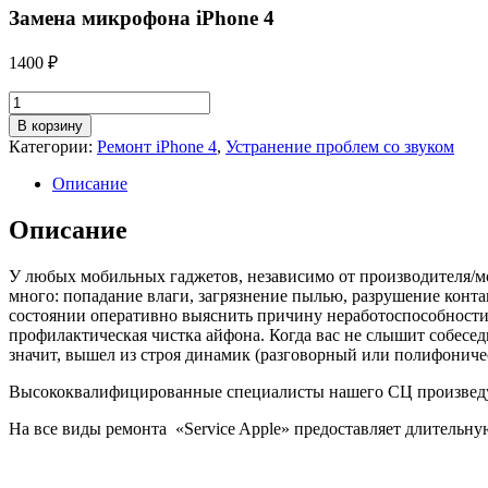
Замена микрофона iPhone 4
1400
₽
Количество
товара
В корзину
Замена
Категории:
Ремонт iPhone 4
,
Устранение проблем со звуком
микрофона
iPhone
Описание
4
Описание
У любых мобильных гаджетов, независимо от производителя/мо
много: попадание влаги, загрязнение пылью, разрушение конта
состоянии оперативно выяснить причину неработоспособности.
профилактическая чистка айфона. Когда вас не слышит собесе
значит, вышел из строя динамик (разговорный или полифоническ
Высококвалифицированные специалисты нашего СЦ произведут 
На все виды ремонта «Service Apple» предоставляет длительну