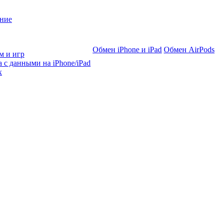
ние
Обмен iPhone и iPad
Обмен AirPods
м и игр
 с данными на iPhone/iPad
х