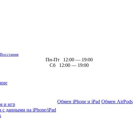
 Восстания
Пн-Пт 12:00 — 19:00
Сб 12:00 — 19:00
ние
Обмен iPhone и iPad
Обмен AirPods
м и игр
 с данными на iPhone/iPad
х