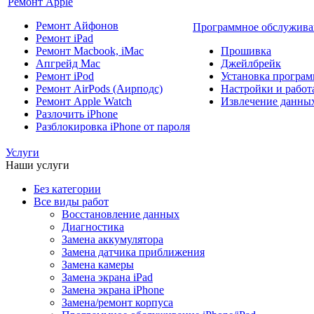
Ремонт Apple
Ремонт Айфонов
Программное обслужива
Ремонт iPad
Ремонт Macbook, iMac
Прошивка
Апгрейд Mac
Джейлбрейк
Ремонт iPod
Установка програм
Ремонт AirPods (Аирподс)
Настройки и работа
Ремонт Apple Watch
Извлечение данны
Разлочить iPhone
Разблокировка iPhone от пароля
Услуги
Наши услуги
Без категории
Все виды работ
Восстановление данных
Диагностика
Замена аккумулятора
Замена датчика приближения
Замена камеры
Замена экрана iPad
Замена экрана iPhone
Замена/ремонт корпуса