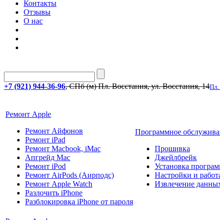
Контакты
Отзывы
О нас
+7 (921) 944-36-96
, СПб (м) Пл. Восстания, ул. Восстания, 14
Пл.
Ремонт Apple
Ремонт Айфонов
Программное обслужива
Ремонт iPad
Ремонт Macbook, iMac
Прошивка
Апгрейд Mac
Джейлбрейк
Ремонт iPod
Установка програм
Ремонт AirPods (Аирподс)
Настройки и работа
Ремонт Apple Watch
Извлечение данны
Разлочить iPhone
Разблокировка iPhone от пароля