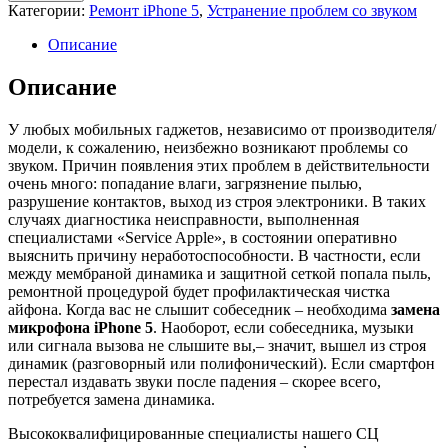
Замена
Категории:
Ремонт iPhone 5
,
Устранение проблем со звуком
микрофона
iPhone
Описание
5
Описание
У любых мобильных гаджетов, независимо от производителя/
модели, к сожалению, неизбежно возникают проблемы со
звуком. Причин появления этих проблем в действительности
очень много: попадание влаги, загрязнение пылью,
разрушение контактов, выход из строя электроники. В таких
случаях диагностика неисправности, выполненная
специалистами «Service Apple», в состоянии оперативно
выяснить причину неработоспособности. В частности, если
между мембраной динамика и защитной сеткой попала пыль,
ремонтной процедурой будет профилактическая чистка
айфона. Когда вас не слышит собеседник – необходима
замена
микрофона iPhone 5
. Наоборот, если собеседника, музыки
или сигнала вызова не слышите вы,– значит, вышел из строя
динамик (разговорный или полифонический). Если смартфон
перестал издавать звуки после падения – скорее всего,
потребуется замена динамика.
Высококвалифицированные специалисты нашего СЦ