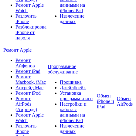
Ремонт Apple
данными на
Watch
iPhone/iPad
Разлочить
Извлечение
iPhone
данных
Разблокировка
iPhone от
пароля
Ремонт Apple
Ремонт
Айфонов
Программное
Ремонт iPad
обслуживание
Ремонт
Macbook, iMac
Прошивка
Апгрейд Mac
Джейлбрейк
Ремонт iPod
Установка
Обмен
Ремонт
программ и игр
Обмен
iPhone и
AirPods
Настройки и
AirPods
iPad
(Аирподс)
работа с
Ремонт Apple
данными на
Watch
iPhone/iPad
Разлочить
Извлечение
iPhone
данных