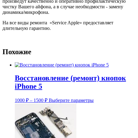
произведут качественно и оперативно профилактическую
чистку Вашего айфона, а в случае необходмости - замену
динамика/микрофона.
На все виды ремонта «Service Apple» предоставляет
длительную гарантию.
Похожие
Восстановление (ремонт) кнопок
iPhone 5
Диапазон
Этот
1000
₽
–
1500
₽
Выберите параметры
цен:
товар
имеет
1000 ₽
несколько
–
вариаций.
1500 ₽
Опции
можно
выбрать