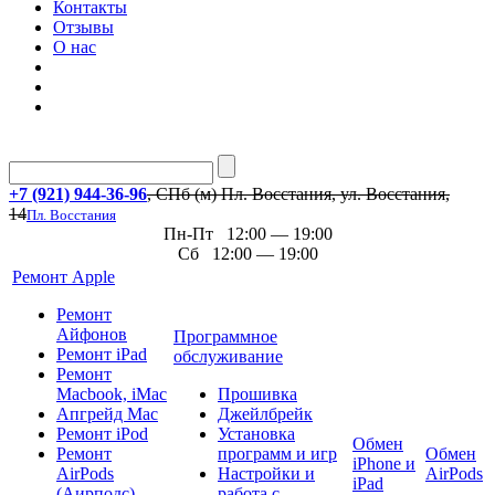
Контакты
Отзывы
О нас
+7 (921) 944-36-96
, СПб (м) Пл. Восстания, ул. Восстания,
14
Пл. Восстания
Пн-Пт 12:00 — 19:00
Сб 12:00 — 19:00
Ремонт Apple
Ремонт
Айфонов
Программное
Ремонт iPad
обслуживание
Ремонт
Macbook, iMac
Прошивка
Апгрейд Mac
Джейлбрейк
Ремонт iPod
Установка
Обмен
Ремонт
программ и игр
Обмен
iPhone и
AirPods
Настройки и
AirPods
iPad
(Аирподс)
работа с