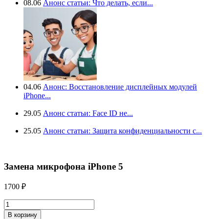
08.06
Анонс статьи: Что делать, если...
04.06
Анонс: Восстановление дисплейных модулей
iPhone...
29.05
Анонс статьи: Face ID не...
25.05
Анонс статьи: Защита конфиденциальности с...
Замена микрофона iPhone 5
1700
₽
Количество
товара
В корзину