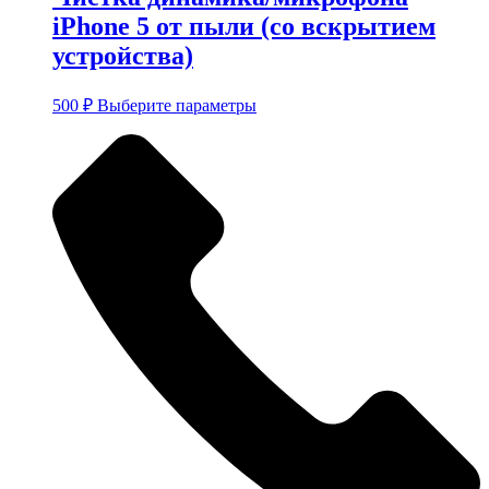
iPhone 5 от пыли (со вскрытием
устройства)
Этот
500
₽
Выберите параметры
товар
имеет
несколько
вариаций.
Опции
можно
выбрать
на
странице
товара.