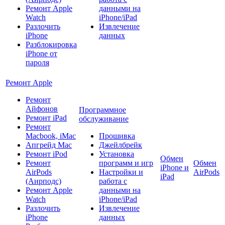
Ремонт Apple
данными на
Watch
iPhone/iPad
Разлочить
Извлечение
iPhone
данных
Разблокировка
iPhone от
пароля
Ремонт Apple
Ремонт
Айфонов
Программное
Ремонт iPad
обслуживание
Ремонт
Macbook, iMac
Прошивка
Апгрейд Mac
Джейлбрейк
Ремонт iPod
Установка
Обмен
Ремонт
программ и игр
Обмен
iPhone и
AirPods
Настройки и
AirPods
iPad
(Аирподс)
работа с
Ремонт Apple
данными на
Watch
iPhone/iPad
Разлочить
Извлечение
iPhone
данных