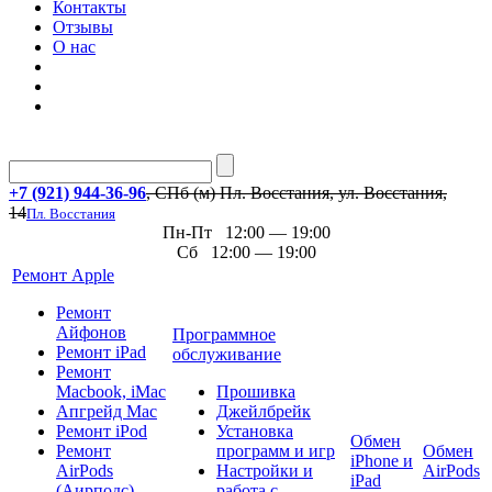
Контакты
Отзывы
О нас
+7 (921) 944-36-96
, СПб (м) Пл. Восстания, ул. Восстания,
14
Пл. Восстания
Пн-Пт 12:00 — 19:00
Сб 12:00 — 19:00
Ремонт Apple
Ремонт
Айфонов
Программное
Ремонт iPad
обслуживание
Ремонт
Macbook, iMac
Прошивка
Апгрейд Mac
Джейлбрейк
Ремонт iPod
Установка
Обмен
Ремонт
программ и игр
Обмен
iPhone и
AirPods
Настройки и
AirPods
iPad
(Аирподс)
работа с