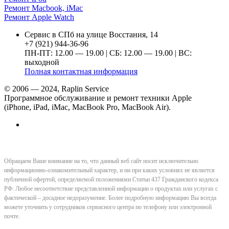
Ремонт Macbook, iMac
Ремонт Apple Watch
Сервис в СПб на улице Восстания, 14
+7 (921) 944-36-96
ПН-ПТ: 12.00 — 19.00 | СБ: 12.00 — 19.00 | ВС:
выходной
Полная контактная информация
© 2006 — 2024, Raplin Service
Программное обслуживание и ремонт техники Apple
(iPhone, iPad, iMac, MacBook Pro, MacBook Air).
Обращаем Ваше внимание на то, что данный веб сайт носит исключительно
информационно-ознакомительный характер, и ни при каких условиях не является
публичной офертой, определяемой положениями Статьи 437 Гражданского кодекса
РФ. Любое несоответствие представленной информации о продуктах или услугах с
фактической – досадное недоразумение. Более подробную информацию Вы всегда
можете уточнить у сотрудников сервисного центра по телефону или электронной
почте.