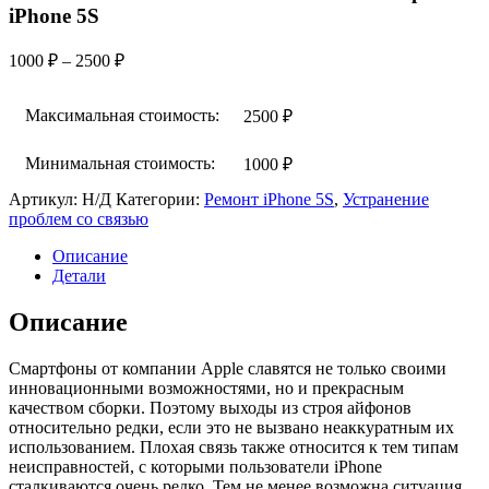
iPhone 5S
Диапазон
1000
₽
–
2500
₽
цен:
1000 ₽
Максимальная стоимость:
2500
₽
–
2500 ₽
Минимальная стоимость:
1000
₽
Артикул:
Н/Д
Категории:
Ремонт iPhone 5S
,
Устранение
проблем со связью
Описание
Детали
Описание
Смартфоны от компании Apple славятся не только своими
инновационными возможностями, но и прекрасным
качеством сборки. Поэтому выходы из строя айфонов
относительно редки, если это не вызвано неаккуратным их
использованием. Плохая связь также относится к тем типам
неисправностей, с которыми пользователи iPhone
сталкиваются очень редко. Тем не менее возможна ситуация,