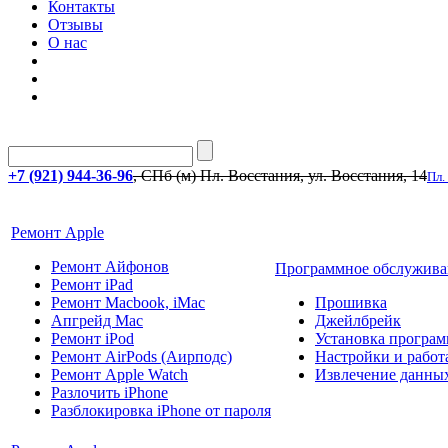
Контакты
Отзывы
О нас
+7 (921) 944-36-96
, СПб (м) Пл. Восстания, ул. Восстания, 14
Пл.
Ремонт Apple
Ремонт Айфонов
Программное обслужива
Ремонт iPad
Ремонт Macbook, iMac
Прошивка
Апгрейд Mac
Джейлбрейк
Ремонт iPod
Установка програм
Ремонт AirPods (Аирподс)
Настройки и работа
Ремонт Apple Watch
Извлечение данны
Разлочить iPhone
Разблокировка iPhone от пароля