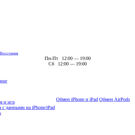
 Восстания
Пн-Пт 12:00 — 19:00
Сб 12:00 — 19:00
ние
Обмен iPhone и iPad
Обмен AirPods
м и игр
 с данными на iPhone/iPad
х