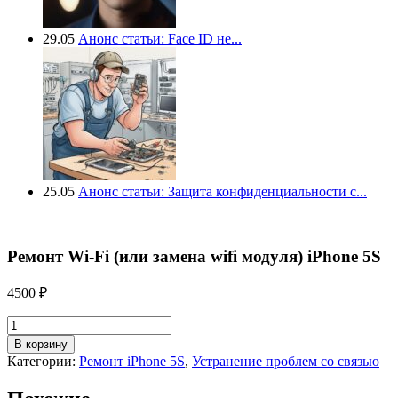
29.05
Анонс статьи: Face ID не...
25.05
Анонс статьи: Защита конфиденциальности с...
Ремонт Wi-Fi (или замена wifi модуля) iPhone 5S
4500
₽
Количество
товара
В корзину
Ремонт
Категории:
Ремонт iPhone 5S
,
Устранение проблем со связью
Wi-
Fi