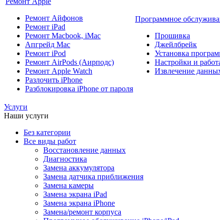
Ремонт Apple
Ремонт Айфонов
Программное обслужива
Ремонт iPad
Ремонт Macbook, iMac
Прошивка
Апгрейд Mac
Джейлбрейк
Ремонт iPod
Установка програм
Ремонт AirPods (Аирподс)
Настройки и работа
Ремонт Apple Watch
Извлечение данны
Разлочить iPhone
Разблокировка iPhone от пароля
Услуги
Наши услуги
Без категории
Все виды работ
Восстановление данных
Диагностика
Замена аккумулятора
Замена датчика приближения
Замена камеры
Замена экрана iPad
Замена экрана iPhone
Замена/ремонт корпуса