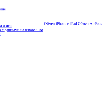
ние
Обмен iPhone и iPad
Обмен AirPods
м и игр
 с данными на iPhone/iPad
х