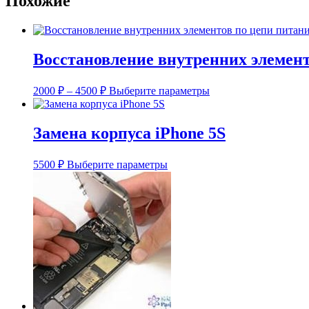
Похожие
(или
замена
wifi
модуля)
iPhone
Восстановление внутренних элемент
5S
Диапазон
Этот
2000
₽
–
4500
₽
Выберите параметры
цен:
товар
имеет
2000 ₽
несколько
–
Замена корпуса iPhone 5S
вариаций.
4500 ₽
Опции
Этот
можно
5500
₽
Выберите параметры
товар
выбрать
имеет
на
несколько
странице
вариаций.
товара.
Опции
можно
выбрать
на
странице
товара.