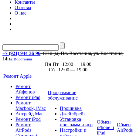
Контакты
Отзывы
О нас
+7 (921) 944-36-96
, СПб (м) Пл. Восстания, ул. Восстания,
14
Пл. Восстания
Пн-Пт 12:00 — 19:00
Сб 12:00 — 19:00
Ремонт Apple
Ремонт
Айфонов
Программное
Ремонт iPad
обслуживание
Ремонт
Macbook, iMac
Прошивка
Апгрейд Mac
Джейлбрейк
Ремонт iPod
Установка
Обмен
Ремонт
программ и игр
Обмен
iPhone и
AirPods
Настройки и
AirPods
iPad
(Аирподс)
работа с