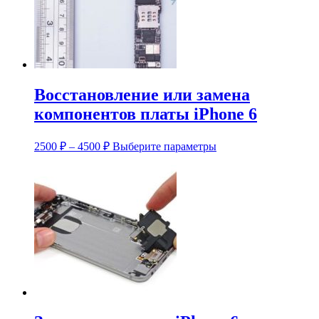
выбрать
на
странице
товара.
Восстановление или замена
компонентов платы iPhone 6
Диапазон
Этот
2500
₽
–
4500
₽
Выберите параметры
цен:
товар
имеет
2500 ₽
несколько
–
вариаций.
4500 ₽
Опции
можно
выбрать
на
странице
товара.