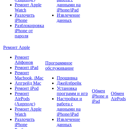
Ремонт Apple
данными на
Watch
iPhone/iPad
Разлочить
Извлечение
iPhone
данных
Разблокировка
iPhone от
пароля
Ремонт Apple
Ремонт
Айфонов
Программное
Ремонт iPad
обслуживание
Ремонт
Macbook, iMac
Прошивка
Апгрейд Mac
Джейлбрейк
Ремонт iPod
Установка
Обмен
Ремонт
программ и игр
Обмен
iPhone и
AirPods
Настройки и
AirPods
iPad
(Аирподс)
работа с
Ремонт Apple
данными на
Watch
iPhone/iPad
Разлочить
Извлечение
iPhone
данных