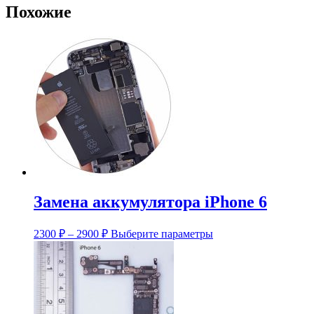
Похожие
Замена аккумулятора iPhone 6
Диапазон
Этот
2300
₽
–
2900
₽
Выберите параметры
цен:
товар
имеет
2300 ₽
несколько
–
вариаций.
2900 ₽
Опции
можно