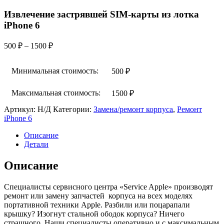
Извлечение застрявшей SIM-карты из лотка
iPhone 6
Диапазон
500
₽
–
1500
₽
цен:
500 ₽
Минимальная стоимость:
500
₽
–
1500 ₽
Максимальная стоимость:
1500
₽
Артикул:
Н/Д
Категории:
Замена/ремонт корпуса
,
Ремонт
iPhone 6
Описание
Детали
Описание
Специалисты сервисного центра «Service Apple» производят
ремонт или замену запчастей корпуса на всех моделях
портативной техники Apple. Разбили или поцарапали
крышку? Изогнут стальной ободок корпуса? Ничего
страшного. Наши специалисты оперативно и с максимальным