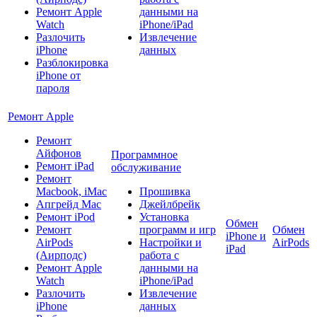
Ремонт Apple
данными на
Watch
iPhone/iPad
Разлочить
Извлечение
iPhone
данных
Разблокировка
iPhone от
пароля
Ремонт Apple
Ремонт
Айфонов
Программное
Ремонт iPad
обслуживание
Ремонт
Macbook, iMac
Прошивка
Апгрейд Mac
Джейлбрейк
Ремонт iPod
Установка
Обмен
Ремонт
программ и игр
Обмен
iPhone и
AirPods
Настройки и
AirPods
iPad
(Аирподс)
работа с
Ремонт Apple
данными на
Watch
iPhone/iPad
Разлочить
Извлечение
iPhone
данных