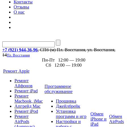
Контакты
Отзывы
О нас
+7 (921) 944-36-96
, СПб (м) Пл. Восстания, ул. Восстания,
14
Пл. Восстания
Пн-Пт 12:00 — 19:00
Сб 12:00 — 19:00
Ремонт Apple
Ремонт
Айфонов
Программное
Ремонт iPad
обслуживание
Ремонт
Macbook, iMac
Прошивка
Апгрейд Mac
Джейлбрейк
Ремонт iPod
Установка
Обмен
Ремонт
программ и игр
Обмен
iPhone и
AirPods
Настройки и
AirPods
iPad
(Аирподс)
работа с