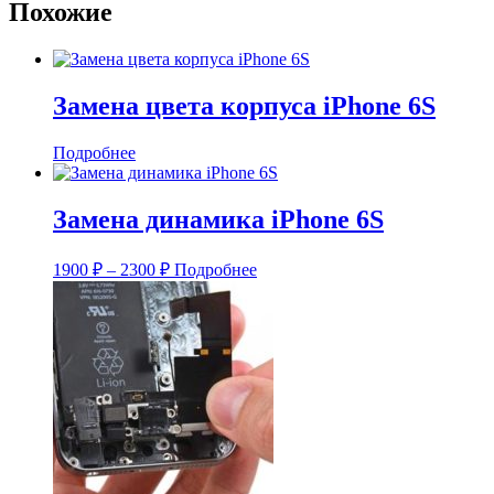
Похожие
Замена цвета корпуса iPhone 6S
Подробнее
Замена динамика iPhone 6S
Диапазон
1900
₽
–
2300
₽
Подробнее
цен:
1900 ₽
–
2300 ₽