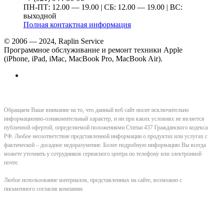
ПН-ПТ: 12.00 — 19.00 | СБ: 12.00 — 19.00 | ВС:
выходной
Полная контактная информация
© 2006 — 2024, Raplin Service
Программное обслуживание и ремонт техники Apple
(iPhone, iPad, iMac, MacBook Pro, MacBook Air).
Обращаем Ваше внимание на то, что данный веб сайт носит исключительно
информационно-ознакомительный характер, и ни при каких условиях не является
публичной офертой, определяемой положениями Статьи 437 Гражданского кодекса
РФ. Любое несоответствие представленной информации о продуктах или услугах с
фактической – досадное недоразумение. Более подробную информацию Вы всегда
можете уточнить у сотрудников сервисного центра по телефону или электронной
почте.
Любое использование материалов, представленных на сайте, возможно с
письменного согласия компании.