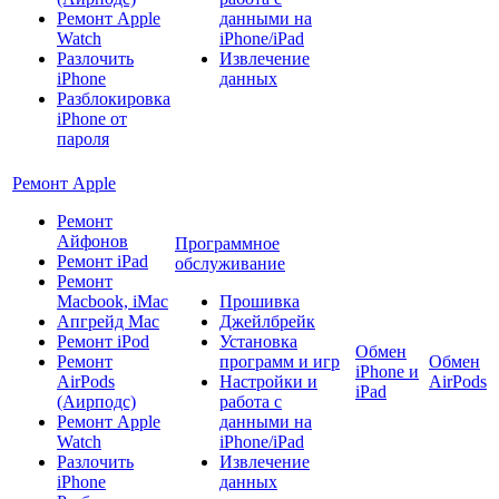
Ремонт Apple
данными на
Watch
iPhone/iPad
Разлочить
Извлечение
iPhone
данных
Разблокировка
iPhone от
пароля
Ремонт Apple
Ремонт
Айфонов
Программное
Ремонт iPad
обслуживание
Ремонт
Macbook, iMac
Прошивка
Апгрейд Mac
Джейлбрейк
Ремонт iPod
Установка
Обмен
Ремонт
программ и игр
Обмен
iPhone и
AirPods
Настройки и
AirPods
iPad
(Аирподс)
работа с
Ремонт Apple
данными на
Watch
iPhone/iPad
Разлочить
Извлечение
iPhone
данных