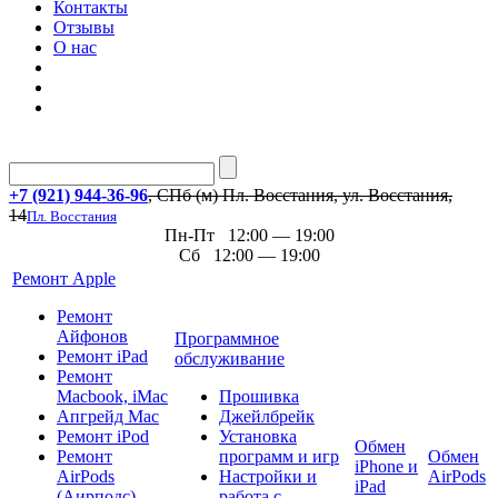
Контакты
Отзывы
О нас
+7 (921) 944-36-96
, СПб (м) Пл. Восстания, ул. Восстания,
14
Пл. Восстания
Пн-Пт 12:00 — 19:00
Сб 12:00 — 19:00
Ремонт Apple
Ремонт
Айфонов
Программное
Ремонт iPad
обслуживание
Ремонт
Macbook, iMac
Прошивка
Апгрейд Mac
Джейлбрейк
Ремонт iPod
Установка
Обмен
Ремонт
программ и игр
Обмен
iPhone и
AirPods
Настройки и
AirPods
iPad
(Аирподс)
работа с