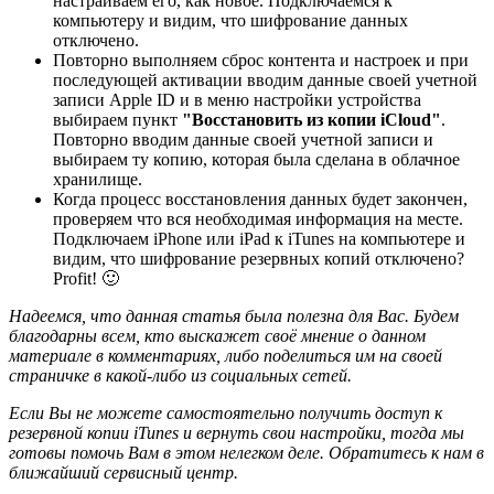
настраиваем его, как новое. Подключаемся к
компьютеру и видим, что шифрование данных
отключено.
Повторно выполняем сброс контента и настроек и при
последующей активации вводим данные своей учетной
записи Apple ID и в меню настройки устройства
выбираем пункт
"Восстановить из копии iCloud"
.
Повторно вводим данные своей учетной записи и
выбираем ту копию, которая была сделана в облачное
хранилище.
Когда процесс восстановления данных будет закончен,
проверяем что вся необходимая информация на месте.
Подключаем iPhone или iPad к iTunes на компьютере и
видим, что шифрование резервных копий отключено?
Profit! 🙂
Надеемся, что данная статья была полезна для Вас. Будем
благодарны всем, кто выскажет своё мнение о данном
материале в комментариях, либо поделиться им на своей
страничке в какой-либо из социальных сетей.
Если Вы не можете самостоятельно получить доступ к
резервной копии iTunes и вернуть свои настройки, тогда мы
готовы помочь Вам в этом нелегком деле. Обратитесь к нам в
ближайший сервисный центр.