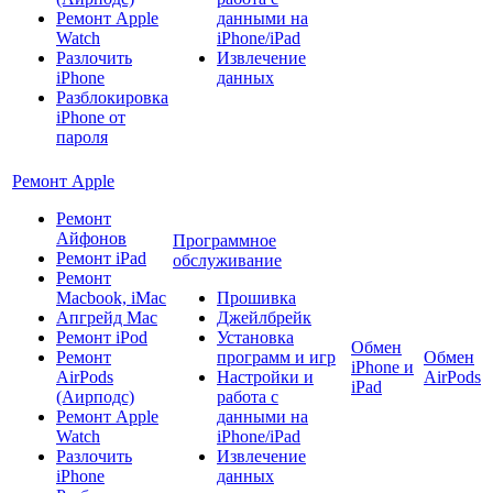
Ремонт Apple
данными на
Watch
iPhone/iPad
Разлочить
Извлечение
iPhone
данных
Разблокировка
iPhone от
пароля
Ремонт Apple
Ремонт
Айфонов
Программное
Ремонт iPad
обслуживание
Ремонт
Macbook, iMac
Прошивка
Апгрейд Mac
Джейлбрейк
Ремонт iPod
Установка
Обмен
Ремонт
программ и игр
Обмен
iPhone и
AirPods
Настройки и
AirPods
iPad
(Аирподс)
работа с
Ремонт Apple
данными на
Watch
iPhone/iPad
Разлочить
Извлечение
iPhone
данных