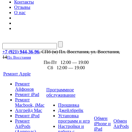
Контакты
Отзывы
О нас
+7 (921) 944-36-96
, СПб (м) Пл. Восстания, ул. Восстания,
14
Пл. Восстания
Пн-Пт 12:00 — 19:00
Сб 12:00 — 19:00
Ремонт Apple
Ремонт
Айфонов
Программное
Ремонт iPad
обслуживание
Ремонт
Macbook, iMac
Прошивка
Апгрейд Mac
Джейлбрейк
Ремонт iPod
Установка
Обмен
Ремонт
программ и игр
Обмен
iPhone и
AirPods
Настройки и
AirPods
iPad
(Аирподс)
работа с