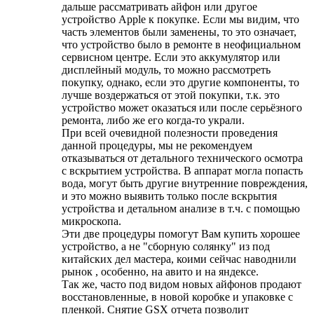
дальше рассматривать айфон или другое
устройство Apple к покупке. Если мы видим, что
часть элементов были заменены, то это означает,
что устройство было в ремонте в неофициальном
сервисном центре. Если это аккумулятор или
дисплейный модуль, то можно рассмотреть
покупку, однако, если это другие компоненты, то
лучше воздержаться от этой покупки, т.к. это
устройство может оказаться или после серьёзного
ремонта, либо же его когда-то украли.
При всей очевидной полезности проведения
данной процедуры, мы не рекомендуем
отказываться от детального технического осмотра
с вскрытием устройства. В аппарат могла попасть
вода, могут быть другие внутренние повреждения,
и это можно выявить только после вскрытия
устройства и детальном анализе в т.ч. с помощью
микроскопа.
Эти две процедуры помогут Вам купить хорошее
устройство, а не "сборную солянку" из под
китайских дел мастера, коими сейчас наводнили
рынок , особенно, на авито и на яндексе.
Так же, часто под видом новых айфонов продают
восстановленные, в новой коробке и упаковке с
пленкой. Снятие GSX отчета позволит