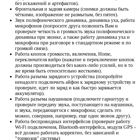
без искажений и артефактов).
Фронтальная и задняя камеры (снимки должны быть
чёткими, изображение не размытым, без пятен).
Звук полифонического динамика, динамика уха, работа
микрофонов (попросите друга позвонить Вам и
проверьте четкость и громкость звука полифонического
динамика при звонке, а также работу динамика уха и
микрофона при разговоре в стандартном режиме и по
громкой связи).
Работа кнопок громкости, включения, Home,
переключателя вибро (нажатие и переключение кнопок
должны производиться без каких-либо усилий, но в то
же время быть относительно жесткими).
Работа разъема зарядного устройства (попробуйте
ненадолго подключить айфон к зарядному устройству и
проверьте, идет ли заряд и как быстро заряжается
аккумулятор).
Работа разъема наушников (подключите гарнитуру и
проверьте передачу звука, поступающего на наушники,
и звука, передающегося с микрофона; сделать это
можно, совершив, например, еще один звонок другу).
Работа беспроводных интерфейсов (проверьте работу
Wi-Fi подключения, Bluetooth-интерфейса, модуля GPS -
всё должно работать корректно, без зависаний и
"тормозов" системы)