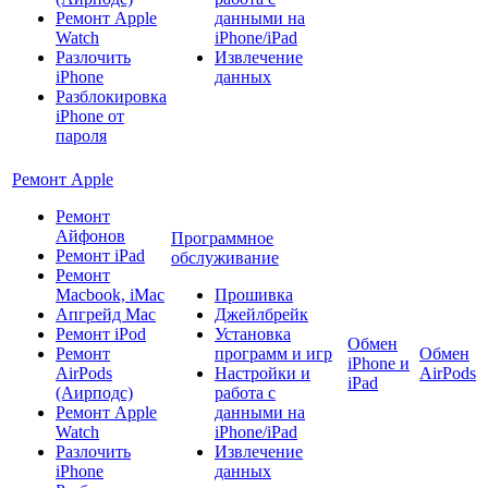
Ремонт Apple
данными на
Watch
iPhone/iPad
Разлочить
Извлечение
iPhone
данных
Разблокировка
iPhone от
пароля
Ремонт Apple
Ремонт
Айфонов
Программное
Ремонт iPad
обслуживание
Ремонт
Macbook, iMac
Прошивка
Апгрейд Mac
Джейлбрейк
Ремонт iPod
Установка
Обмен
Ремонт
программ и игр
Обмен
iPhone и
AirPods
Настройки и
AirPods
iPad
(Аирподс)
работа с
Ремонт Apple
данными на
Watch
iPhone/iPad
Разлочить
Извлечение
iPhone
данных