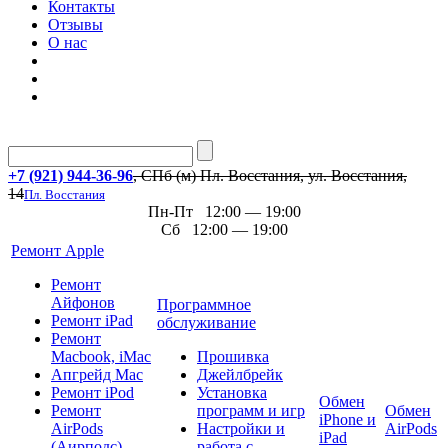
Контакты
Отзывы
О нас
+7 (921) 944-36-96
, СПб (м) Пл. Восстания, ул. Восстания,
14
Пл. Восстания
Пн-Пт 12:00 — 19:00
Сб 12:00 — 19:00
Ремонт Apple
Ремонт
Айфонов
Программное
Ремонт iPad
обслуживание
Ремонт
Macbook, iMac
Прошивка
Апгрейд Mac
Джейлбрейк
Ремонт iPod
Установка
Обмен
Ремонт
программ и игр
Обмен
iPhone и
AirPods
Настройки и
AirPods
iPad
(Аирподс)
работа с