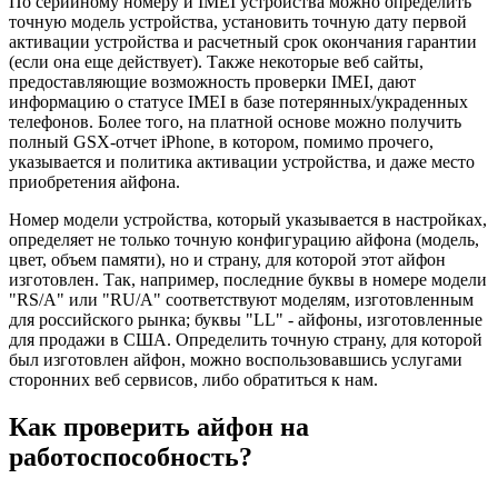
По серийному номеру и IMEI устройства можно определить
точную модель устройства, установить точную дату первой
активации устройства и расчетный срок окончания гарантии
(если она еще действует). Также некоторые веб сайты,
предоставляющие возможность проверки IMEI, дают
информацию о статусе IMEI в базе потерянных/украденных
телефонов. Более того, на платной основе можно получить
полный GSX-отчет iPhone, в котором, помимо прочего,
указывается и политика активации устройства, и даже место
приобретения айфона.
Номер модели устройства, который указывается в настройках,
определяет не только точную конфигурацию айфона (модель,
цвет, объем памяти), но и страну, для которой этот айфон
изготовлен. Так, например, последние буквы в номере модели
"RS/A" или "RU/A" соответствуют моделям, изготовленным
для российского рынка; буквы "LL" - айфоны, изготовленные
для продажи в США. Определить точную страну, для которой
был изготовлен айфон, можно воспользовавшись услугами
сторонних веб сервисов, либо обратиться к нам.
Как проверить айфон на
работоспособность?