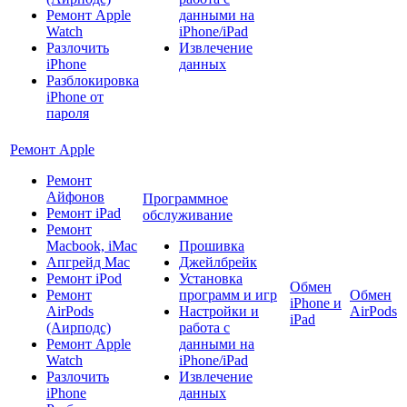
Ремонт Apple
данными на
Watch
iPhone/iPad
Разлочить
Извлечение
iPhone
данных
Разблокировка
iPhone от
пароля
Ремонт Apple
Ремонт
Айфонов
Программное
Ремонт iPad
обслуживание
Ремонт
Macbook, iMac
Прошивка
Апгрейд Mac
Джейлбрейк
Ремонт iPod
Установка
Обмен
Ремонт
программ и игр
Обмен
iPhone и
AirPods
Настройки и
AirPods
iPad
(Аирподс)
работа с
Ремонт Apple
данными на
Watch
iPhone/iPad
Разлочить
Извлечение
iPhone
данных