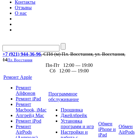
Контакты
Отзывы
О нас
+7 (921) 944-36-96
, СПб (м) Пл. Восстания, ул. Восстания,
14
Пл. Восстания
Пн-Пт 12:00 — 19:00
Сб 12:00 — 19:00
Ремонт Apple
Ремонт
Айфонов
Программное
Ремонт iPad
обслуживание
Ремонт
Macbook, iMac
Прошивка
Апгрейд Mac
Джейлбрейк
Ремонт iPod
Установка
Обмен
Ремонт
программ и игр
Обмен
iPhone и
AirPods
Настройки и
AirPods
iPad
(Аирподс)
работа с