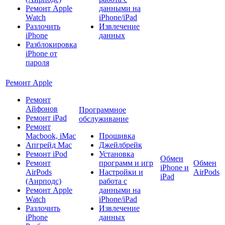
Ремонт Apple
данными на
Watch
iPhone/iPad
Разлочить
Извлечение
iPhone
данных
Разблокировка
iPhone от
пароля
Ремонт Apple
Ремонт
Айфонов
Программное
Ремонт iPad
обслуживание
Ремонт
Macbook, iMac
Прошивка
Апгрейд Mac
Джейлбрейк
Ремонт iPod
Установка
Обмен
Ремонт
программ и игр
Обмен
iPhone и
AirPods
Настройки и
AirPods
iPad
(Аирподс)
работа с
Ремонт Apple
данными на
Watch
iPhone/iPad
Разлочить
Извлечение
iPhone
данных