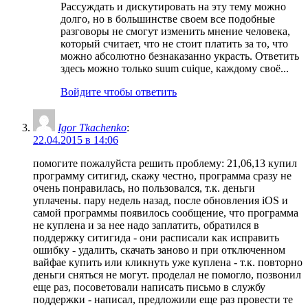
Рассуждать и дискутировать на эту тему можно
долго, но в большинстве своем все подобные
разговоры не смогут изменить мнение человека,
который считает, что не стоит платить за то, что
можно абсолютно безнаказанно украсть. Ответить
здесь можно только suum cuique, каждому своё...
Войдите чтобы ответить
Igor Tkachenko
:
22.04.2015 в 14:06
помогите пожалуйста решить проблему: 21,06,13 купил
программу ситигид, скажу честно, программа сразу не
очень понравилась, но пользовался, т.к. деньги
уплачены. пару недель назад, после обновления iOS и
самой программы появилось сообщение, что программа
не куплена и за нее надо заплатить, обратился в
поддержку ситигида - они расписали как исправить
ошибку - удалить, скачать заново и при отключенном
вайфае купить или кликнуть уже куплена - т.к. повторно
деньги сняться не могут. проделал не помогло, позвонил
еще раз, посоветовали написать письмо в службу
поддержки - написал, предложили еще раз провести те