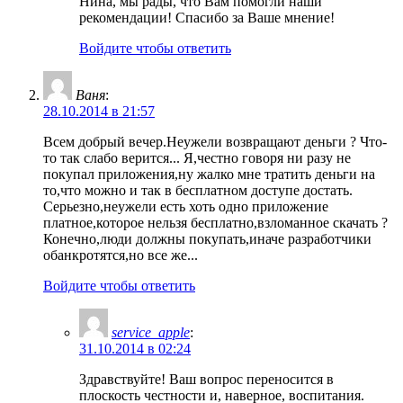
Нина, мы рады, что Вам помогли наши
рекомендации! Спасибо за Ваше мнение!
Войдите чтобы ответить
Ваня
:
28.10.2014 в 21:57
Всем добрый вечер.Неужели возвращают деньги ? Что-
то так слабо верится... Я,честно говоря ни разу не
покупал приложения,ну жалко мне тратить деньги на
то,что можно и так в бесплатном доступе достать.
Серьезно,неужели есть хоть одно приложение
платное,которое нельзя бесплатно,взломанное скачать ?
Конечно,люди должны покупать,иначе разработчики
обанкротятся,но все же...
Войдите чтобы ответить
service_apple
:
31.10.2014 в 02:24
Здравствуйте! Ваш вопрос переносится в
плоскость честности и, наверное, воспитания.