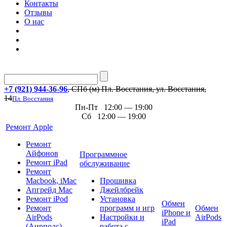
Контакты
Отзывы
О нас
+7 (921) 944-36-96
, СПб (м) Пл. Восстания, ул. Восстания,
14
Пл. Восстания
Пн-Пт 12:00 — 19:00
Сб 12:00 — 19:00
Ремонт Apple
Ремонт
Айфонов
Программное
Ремонт iPad
обслуживание
Ремонт
Macbook, iMac
Прошивка
Апгрейд Mac
Джейлбрейк
Ремонт iPod
Установка
Обмен
Ремонт
программ и игр
Обмен
iPhone и
AirPods
Настройки и
AirPods
iPad
(Аирподс)
работа с