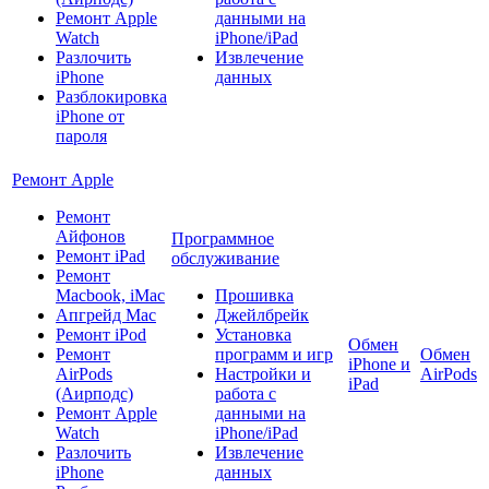
Ремонт Apple
данными на
Watch
iPhone/iPad
Разлочить
Извлечение
iPhone
данных
Разблокировка
iPhone от
пароля
Ремонт Apple
Ремонт
Айфонов
Программное
Ремонт iPad
обслуживание
Ремонт
Macbook, iMac
Прошивка
Апгрейд Mac
Джейлбрейк
Ремонт iPod
Установка
Обмен
Ремонт
программ и игр
Обмен
iPhone и
AirPods
Настройки и
AirPods
iPad
(Аирподс)
работа с
Ремонт Apple
данными на
Watch
iPhone/iPad
Разлочить
Извлечение
iPhone
данных