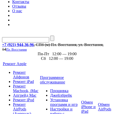
Контакты
Отзывы
О нас
+7 (921) 944-36-96
, СПб (м) Пл. Восстания, ул. Восстания,
14
Пл. Восстания
Пн-Пт 12:00 — 19:00
Сб 12:00 — 19:00
Ремонт Apple
Ремонт
Айфонов
Программное
Ремонт iPad
обслуживание
Ремонт
Macbook, iMac
Прошивка
Апгрейд Mac
Джейлбрейк
Ремонт iPod
Установка
Обмен
Ремонт
программ и игр
Обмен
iPhone и
AirPods
Настройки и
AirPods
iPad
(Аирподс)
работа с