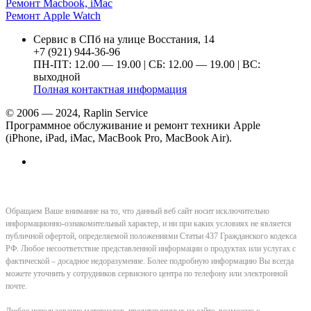
Ремонт Macbook, iMac
Ремонт Apple Watch
Сервис в СПб на улице Восстания, 14
+7 (921) 944-36-96
ПН-ПТ: 12.00 — 19.00 | СБ: 12.00 — 19.00 | ВС:
выходной
Полная контактная информация
© 2006 — 2024, Raplin Service
Программное обслуживание и ремонт техники Apple
(iPhone, iPad, iMac, MacBook Pro, MacBook Air).
Обращаем Ваше внимание на то, что данный веб сайт носит исключительно
информационно-ознакомительный характер, и ни при каких условиях не является
публичной офертой, определяемой положениями Статьи 437 Гражданского кодекса
РФ. Любое несоответствие представленной информации о продуктах или услугах с
фактической – досадное недоразумение. Более подробную информацию Вы всегда
можете уточнить у сотрудников сервисного центра по телефону или электронной
почте.
Любое использование материалов, представленных на сайте, возможно с