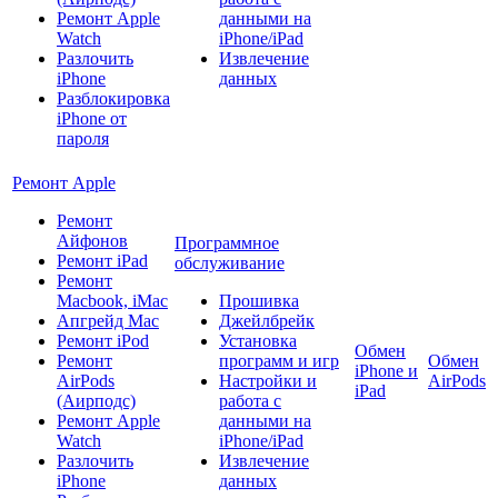
Ремонт Apple
данными на
Watch
iPhone/iPad
Разлочить
Извлечение
iPhone
данных
Разблокировка
iPhone от
пароля
Ремонт Apple
Ремонт
Айфонов
Программное
Ремонт iPad
обслуживание
Ремонт
Macbook, iMac
Прошивка
Апгрейд Mac
Джейлбрейк
Ремонт iPod
Установка
Обмен
Ремонт
программ и игр
Обмен
iPhone и
AirPods
Настройки и
AirPods
iPad
(Аирподс)
работа с
Ремонт Apple
данными на
Watch
iPhone/iPad
Разлочить
Извлечение
iPhone
данных