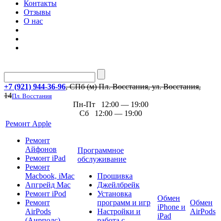
Контакты
Отзывы
О нас
+7 (921) 944-36-96
, СПб (м) Пл. Восстания, ул. Восстания,
14
Пл. Восстания
Пн-Пт 12:00 — 19:00
Сб 12:00 — 19:00
Ремонт Apple
Ремонт
Айфонов
Программное
Ремонт iPad
обслуживание
Ремонт
Macbook, iMac
Прошивка
Апгрейд Mac
Джейлбрейк
Ремонт iPod
Установка
Обмен
Ремонт
программ и игр
Обмен
iPhone и
AirPods
Настройки и
AirPods
iPad
(Аирподс)
работа с